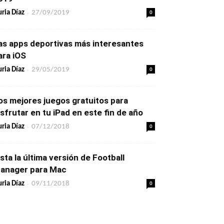
-
0
ria Díaz
27/09/2019
as apps deportivas más interesantes
ara iOS
-
0
ria Díaz
29/05/2019
os mejores juegos gratuitos para
isfrutar en tu iPad en este fin de año
-
0
ria Díaz
07/12/2018
ista la última versión de Football
anager para Mac
-
0
ria Díaz
09/11/2018