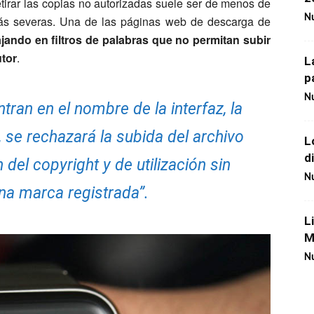
tirar las copias no autorizadas suele ser de menos de
Nu
ás severas. Una de las páginas web de descarga de
ajando en filtros de palabras que no permitan subir
tor
.
L
p
Nu
ran en el nombre de la interfaz, la
, se rechazará la subida del archivo
L
d
del copyright y de utilización sin
Nu
na marca registrada”.
L
M
Nu