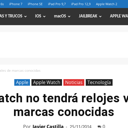
 6s
iPhone 7
iPhone SE
iPad Pro 9,7
iPad Pro 12,9
Apple Watch 2
AS Y TRUCOS
iOS
macOS
JAILBREAK
APPLE WA
uales de marcas conocidas
Apple
Apple Watch
Noticias
Tecnología
atch no tendrá relojes v
marcas conocidas
Por
Javier Castilla
-
0
25/11/2014