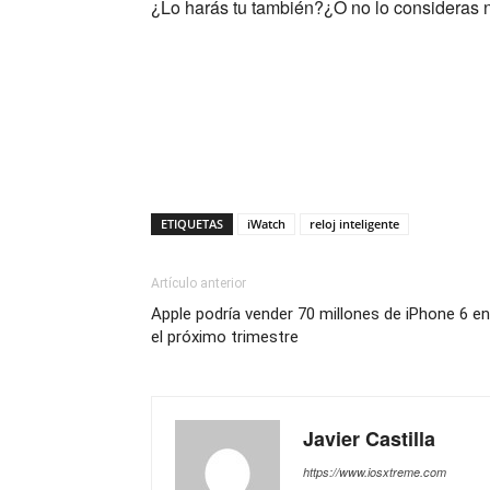
¿Lo harás tu también?¿O no lo consideras 
ETIQUETAS
iWatch
reloj inteligente
Artículo anterior
Apple podría vender 70 millones de iPhone 6 en
el próximo trimestre
Javier Castilla
https://www.iosxtreme.com