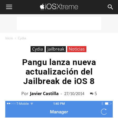
iOSXtreme
Inicio
Cydia
Cydia
Jailbreak
Noticias
Pangu lanza nueva
actualización del
Jailbreak de iOS 8
Por
Javier Castilla
-
5
27/10/2014