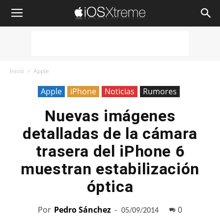
iOSXtreme
Inicio
Apple
Apple
iPhone
Noticias
Rumores
Nuevas imágenes
detalladas de la cámara
trasera del iPhone 6
muestran estabilización
óptica
Por
Pedro Sánchez
-
0
05/09/2014