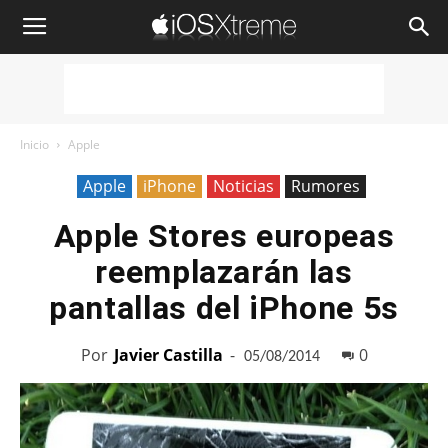
iOSXtreme
Inicio
Apple
Apple
iPhone
Noticias
Rumores
Apple Stores europeas
reemplazarán las
pantallas del iPhone 5s
Por
Javier Castilla
-
0
05/08/2014