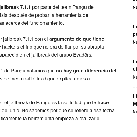
jailbreak 7.1.1
por parte del team Pangu de
Nu
lisis después de probar la herramienta de
as acerca del funcionamiento.
L
p
 jailbreak 7.1.1 con el
argumento de que tiene
Nu
hackers chino que no era de fiar por su abrupta
 apareció en el jailbreak del grupo Evad3rs.
L
d
.1.1 de Pangu notamos que
no hay gran diferencia del
os de incompatibilidad que explicaremos a
Nu
L
r el jailbreak de Pangu es la solicitud que
te hace
M
2 de junio. No sabemos por qué se refiere a esa fecha
Nu
ticamente la herramienta empieza a realizar el