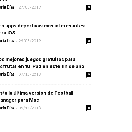
-
0
ria Díaz
27/09/2019
as apps deportivas más interesantes
ara iOS
-
0
ria Díaz
29/05/2019
os mejores juegos gratuitos para
isfrutar en tu iPad en este fin de año
-
0
ria Díaz
07/12/2018
ista la última versión de Football
anager para Mac
-
0
ria Díaz
09/11/2018