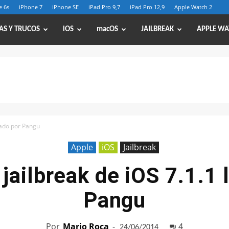
e 6s
iPhone 7
iPhone SE
iPad Pro 9,7
iPad Pro 12,9
Apple Watch 2
AS Y TRUCOS
iOS
macOS
JAILBREAK
APPLE WA
erado por Pangu
Apple
iOS
Jailbreak
 jailbreak de iOS 7.1.1 
Pangu
Por
Mario Roca
-
4
24/06/2014