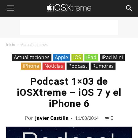
iOSXtreme
Inicio
Actualizaciones
Actualizaciones
Apple
iOS
iPad
iPad Mini
iPhone
Noticias
Podcast
Rumores
Podcast 1×03 de
iOSXtreme – iOS 7 y el
iPhone 6
Por
Javier Castilla
-
0
11/03/2014