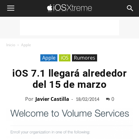
iOSXtreme
Inicio
Apple
Apple
iOS
Rumores
iOS 7.1 llegará alrededor
del 15 de marzo
Por
Javier Castilla
-
0
18/02/2014