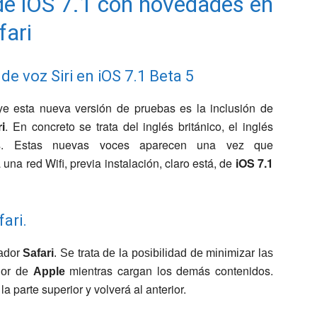
 de iOS 7.1 con novedades en
fari
de voz Siri en iOS 7.1 Beta 5
e esta nueva versión de pruebas es la inclusión de
ri
. En concreto se trata del inglés británico, el inglés
nés. Estas nuevas voces aparecen una vez que
una red Wifi, previa instalación, claro está, de
iOS 7.1
ari.
ador
Safari
. Se trata de la posibilidad de minimizar las
mientras cargan los
demás
contenidos.
ador de
Apple
la parte superior y
volverá
al anterior.