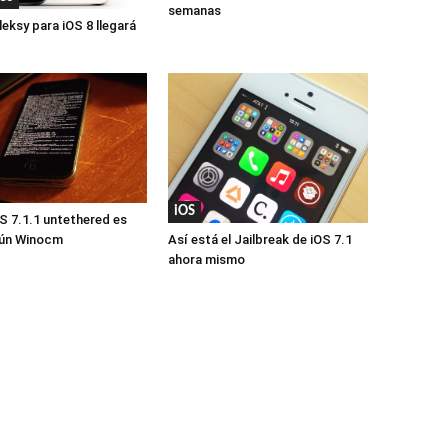
semanas
leksy para iOS 8 llegará
iOS
OS 7.1.1 untethered es
Así está el Jailbreak de iOS 7.1
gún Winocm
ahora mismo