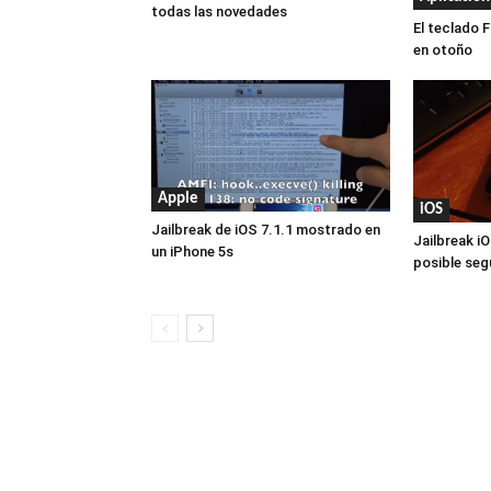
todas las novedades
El teclado F
en otoño
Apple
iOS
Jailbreak de iOS 7.1.1 mostrado en
Jailbreak i
un iPhone 5s
posible se