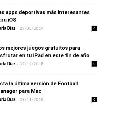
as apps deportivas más interesantes
ara iOS
-
0
ria Díaz
29/05/2019
os mejores juegos gratuitos para
isfrutar en tu iPad en este fin de año
-
0
ria Díaz
07/12/2018
ista la última versión de Football
anager para Mac
-
0
ria Díaz
09/11/2018