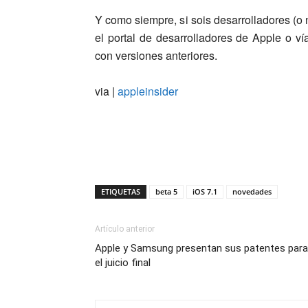
Y como siempre, si sois desarrolladores (o 
el portal de desarrolladores de Apple o ví
con versiones anteriores.
via |
appleinsider
ETIQUETAS
beta 5
iOS 7.1
novedades
Artículo anterior
Apple y Samsung presentan sus patentes para
el juicio final