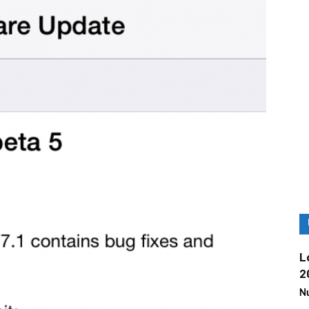
L
2
Nu