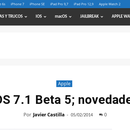
e 6s
iPhone 7
iPhone SE
iPad Pro 9,7
iPad Pro 12,9
Apple Watch 2
AS Y TRUCOS
iOS
macOS
JAILBREAK
APPLE WA
Apple
OS 7.1 Beta 5; novedad
Por
Javier Castilla
-
0
05/02/2014