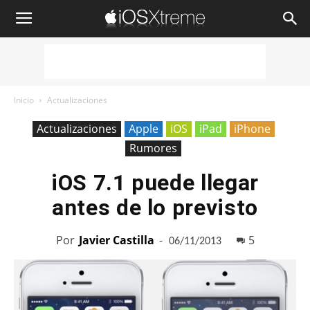
iOSXtreme
Inicio
Actualizaciones
Actualizaciones
Apple
iOS
iPad
iPhone
Rumores
iOS 7.1 puede llegar
antes de lo previsto
Por
Javier Castilla
-
5
06/11/2013