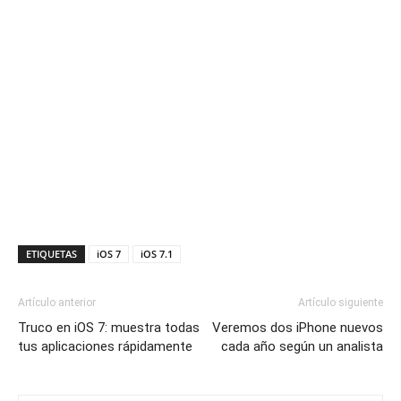
ETIQUETAS
iOS 7
iOS 7.1
Artículo anterior
Artículo siguiente
Truco en iOS 7: muestra todas
Veremos dos iPhone nuevos
tus aplicaciones rápidamente
cada año según un analista