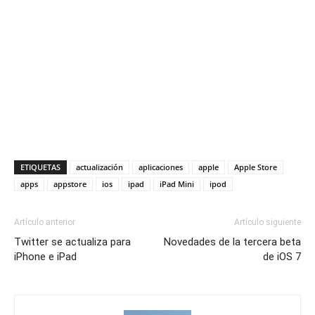
ETIQUETAS
actualización
aplicaciones
apple
Apple Store
apps
appstore
ios
ipad
iPad Mini
ipod
Artículo anterior
Artículo siguiente
Twitter se actualiza para
Novedades de la tercera beta
iPhone e iPad
de iOS 7