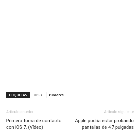
ETIQUETAS
iOS 7
rumores
Artículo anterior
Artículo siguiente
Primera toma de contacto
Apple podría estar probando
con iOS 7. (Vídeo)
pantallas de 4,7 pulgadas