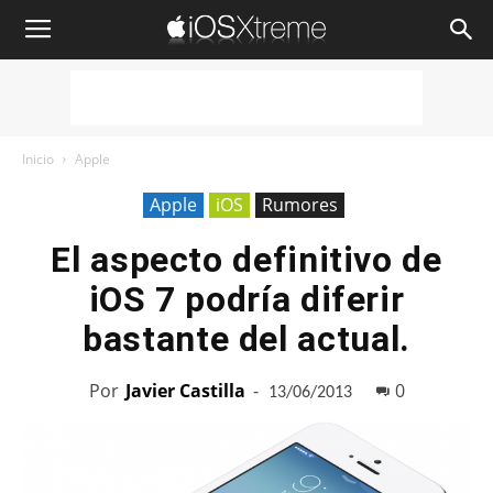
iOSXtreme
Inicio
Apple
Apple
iOS
Rumores
El aspecto definitivo de
iOS 7 podría diferir
bastante del actual.
Por
Javier Castilla
-
0
13/06/2013