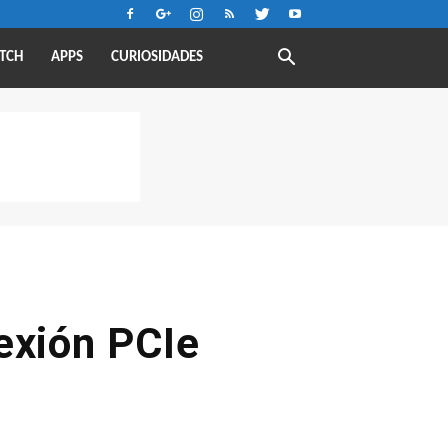
TCH
APPS
CURIOSIDADES
exión PCIe