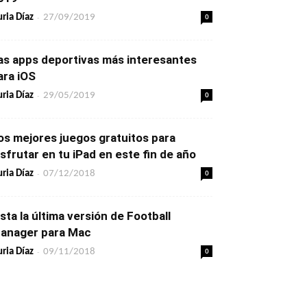
-
0
ria Díaz
27/09/2019
as apps deportivas más interesantes
ara iOS
-
0
ria Díaz
29/05/2019
os mejores juegos gratuitos para
isfrutar en tu iPad en este fin de año
-
0
ria Díaz
07/12/2018
ista la última versión de Football
anager para Mac
-
0
ria Díaz
09/11/2018