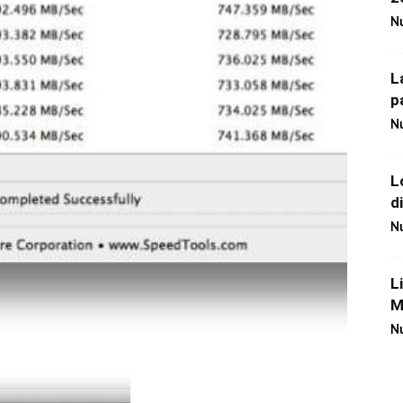
Nu
L
p
Nu
L
d
Nu
L
M
Nu