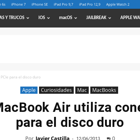
 6s
iPhone 7
iPhone SE
iPad Pro 9,7
iPad Pro 12,9
Apple Watch 2
AS Y TRUCOS
iOS
macOS
JAILBREAK
APPLE WA
 PCIe para el disco duro
Apple
Curiosidades
Mac
MacBooks
MacBook Air utiliza con
para el disco duro
Por
Javier Castilla
-
0
12/06/2013