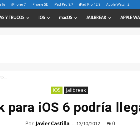
 6s
iPhone 7
iPhone SE
iPad Pro 9,7
iPad Pro 12,9
Apple Watch 2
AS Y TRUCOS
iOS
macOS
JAILBREAK
APPLE WA
nto…
iOS
Jailbreak
ak para iOS 6 podría lle
Por
Javier Castilla
-
0
13/10/2012