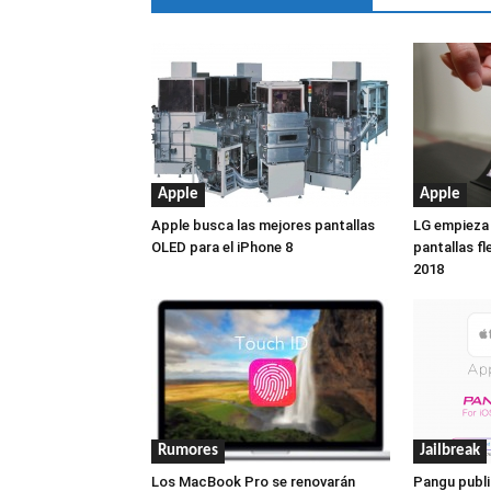
Apple
Apple
Apple busca las mejores pantallas
LG empieza 
OLED para el iPhone 8
pantallas fl
2018
Rumores
Jailbreak
Los MacBook Pro se renovarán
Pangu publi