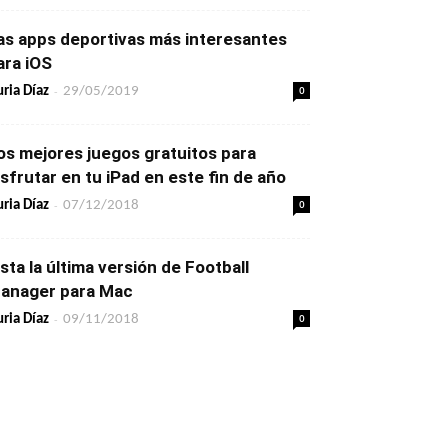
as apps deportivas más interesantes
ara iOS
-
0
ria Díaz
29/05/2019
os mejores juegos gratuitos para
isfrutar en tu iPad en este fin de año
-
0
ria Díaz
07/12/2018
ista la última versión de Football
anager para Mac
-
0
ria Díaz
09/11/2018