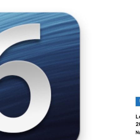
L
2
Nu