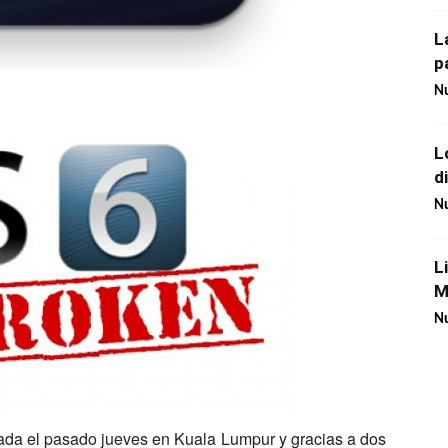
L
p
Nu
L
d
Nu
L
M
Nu
rada el pasado jueves en Kuala Lumpur y gracias a dos