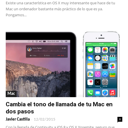
Existe una característica en OS X muy interesante que hace de tu
Mac un ordenador bastante más práctico de lo que es ya.
Pongamos...
Mac
Cambia el tono de llamada de tu Mac en
dos pasos
-
0
Javier Castilla
12/02/2015
Con la llegada de Continuity a iOS 8 y OS X Yosemite, seguro que