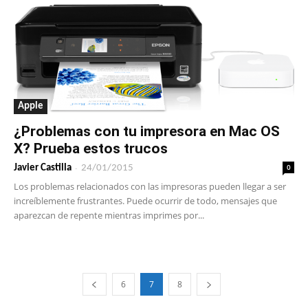
Apple
¿Problemas con tu impresora en Mac OS
X? Prueba estos trucos
-
0
Javier Castilla
24/01/2015
Los problemas relacionados con las impresoras pueden llegar a ser
increíblemente frustrantes. Puede ocurrir de todo, mensajes que
aparezcan de repente mientras imprimes por...
6
7
8