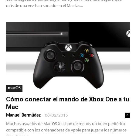
más de una vez han sonado en el Mac las...
macOS
Cómo conectar el mando de Xbox One a tu
Mac
-
0
Manuel Bermúdez
08/02/2015
Muchos usuarios de Mac OS X echan de menos un buen periférico
compatible con los ordenadores de Apple para jugar a los números