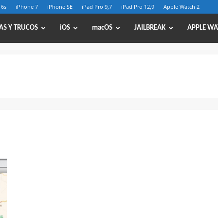
 6s
iPhone 7
iPhone SE
iPad Pro 9,7
iPad Pro 12,9
Apple Watch 2
AS Y TRUCOS
iOS
macOS
JAILBREAK
APPLE WA