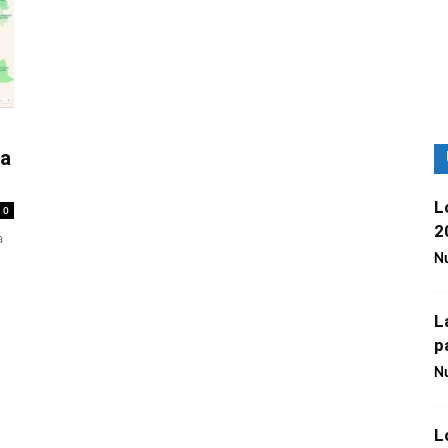
ra
L
0
2
a
Nu
L
p
Nu
L