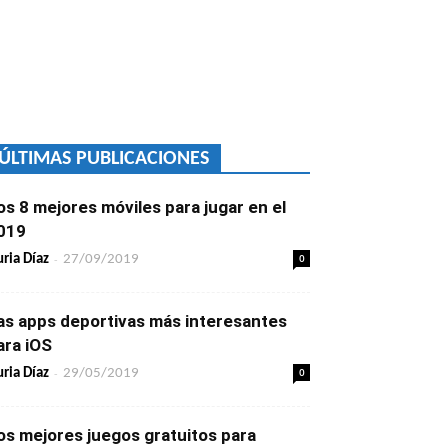
ÚLTIMAS PUBLICACIONES
os 8 mejores móviles para jugar en el
019
-
0
ria Díaz
27/09/2019
as apps deportivas más interesantes
ara iOS
-
0
ria Díaz
29/05/2019
os mejores juegos gratuitos para