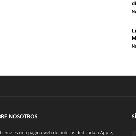
d
Nu
L
M
Nu
BRE NOSOTROS
S
treme es una página web de noticias dedicada a Apple,