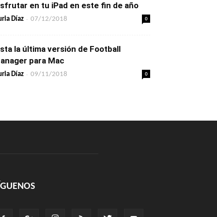
isfrutar en tu iPad en este fin de año
-
0
ria Díaz
07/12/2018
ista la última versión de Football
anager para Mac
-
0
ria Díaz
09/11/2018
ÍGUENOS