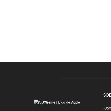
SO
iOSX