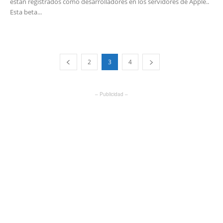
están registrados como desarrolladores en los servidores de Apple..
Esta beta...
2
3
4
– Publicidad –