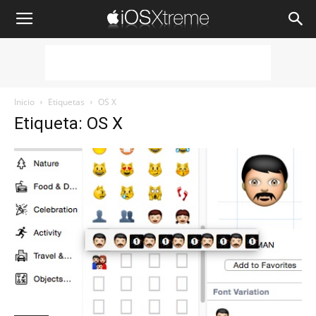
iOSXtreme
Inicio
Etiquetas
OS X
Etiqueta: OS X