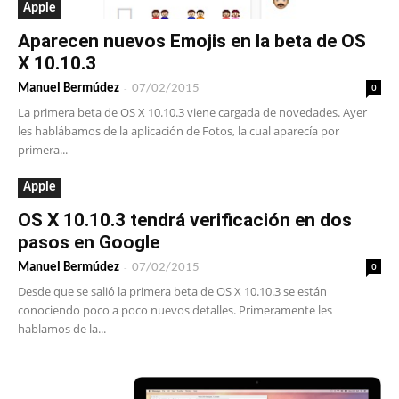
Apple
Aparecen nuevos Emojis en la beta de OS
X 10.10.3
-
0
Manuel Bermúdez
07/02/2015
La primera beta de OS X 10.10.3 viene cargada de novedades. Ayer
les hablábamos de la aplicación de Fotos, la cual aparecía por
primera...
Apple
OS X 10.10.3 tendrá verificación en dos
pasos en Google
-
0
Manuel Bermúdez
07/02/2015
Desde que se salió la primera beta de OS X 10.10.3 se están
conociendo poco a poco nuevos detalles. Primeramente les
hablamos de la...