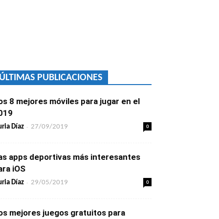
ÚLTIMAS PUBLICACIONES
os 8 mejores móviles para jugar en el
019
-
0
ria Díaz
27/09/2019
as apps deportivas más interesantes
ara iOS
-
0
ria Díaz
29/05/2019
os mejores juegos gratuitos para