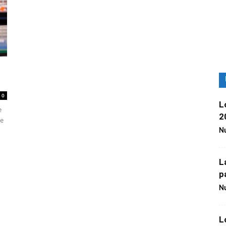
0
L
e
2
ue
Nu
L
p
Nu
L