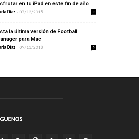
isfrutar en tu iPad en este fin de año
-
0
ria Díaz
07/12/2018
ista la última versión de Football
anager para Mac
-
0
ria Díaz
09/11/2018
ÍGUENOS