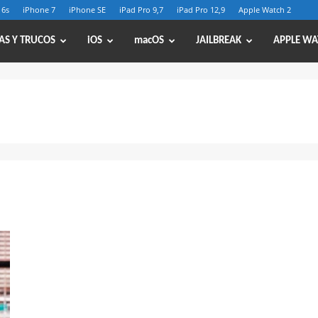
 6s
iPhone 7
iPhone SE
iPad Pro 9,7
iPad Pro 12,9
Apple Watch 2
AS Y TRUCOS
iOS
macOS
JAILBREAK
APPLE WA