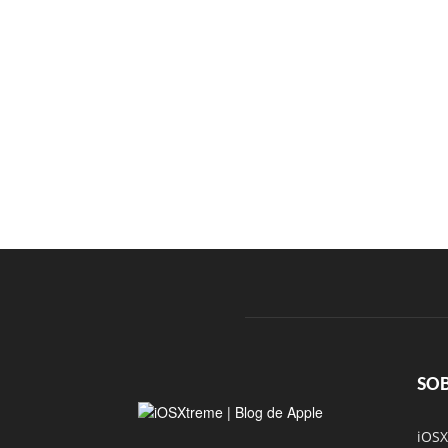
SO
iOSX