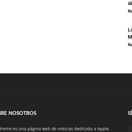
d
Nu
L
M
Nu
BRE NOSOTROS
S
treme es una página web de noticias dedicada a Apple,