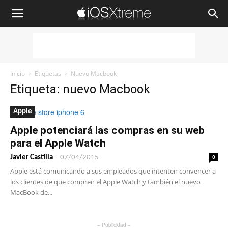
iOSXtreme
Inicio
Etiquetas
Nuevo Macbook
Etiqueta: nuevo Macbook
Apple
Apple potenciará las compras en su web
para el Apple Watch
-
0
Javier Castilla
07/04/2015
Apple está comunicando a sus empleados que intenten convencer a
los clientes de que compren el Apple Watch y también el nuevo
MacBook de...
– Publicidad –