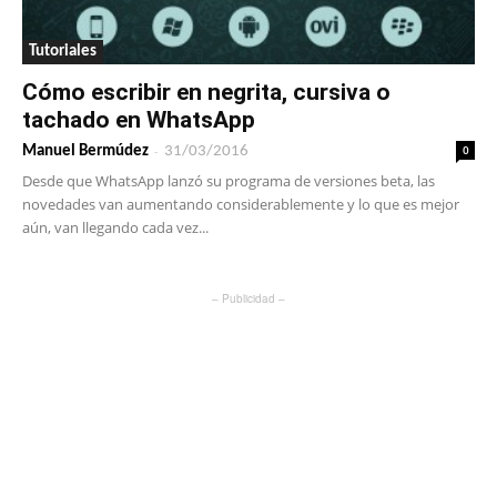
Tutoriales
Cómo escribir en negrita, cursiva o
tachado en WhatsApp
-
0
Manuel Bermúdez
31/03/2016
Desde que WhatsApp lanzó su programa de versiones beta, las
novedades van aumentando considerablemente y lo que es mejor
aún, van llegando cada vez...
– Publicidad –