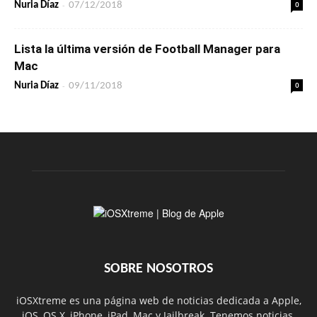
-
0
Nuria Díaz
07/12/2018
Lista la última versión de Football Manager para
Mac
-
0
Nuria Díaz
09/11/2018
SOBRE NOSOTROS
iOSXtreme es una página web de noticias dedicada a Apple,
iOS, OS X, iPhone, iPad, Mac y Jailbreak. Tenemos noticias,