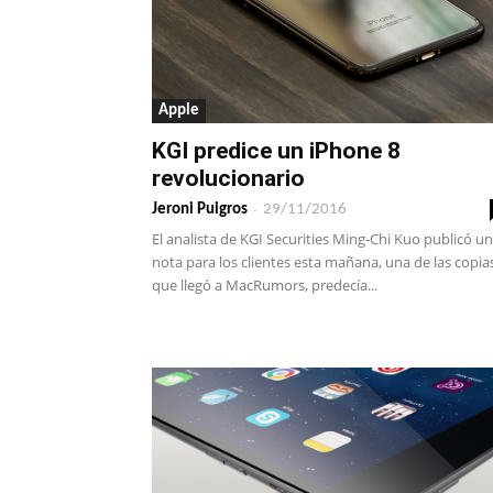
Apple
KGI predice un iPhone 8
revolucionario
-
Jeroni Puigros
29/11/2016
El analista de KGI Securities Ming-Chi Kuo publicó u
nota para los clientes esta mañana, una de las copia
que llegó a MacRumors, predecía...