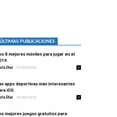
ÚLTIMAS PUBLICACIONES
os 8 mejores móviles para jugar en el
019
-
0
ria Díaz
27/09/2019
as apps deportivas más interesantes
ara iOS
-
0
ria Díaz
29/05/2019
os mejores juegos gratuitos para