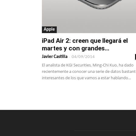
Apple
iPad Air 2: creen que llegará el
martes y con grandes...
-
Javier Castilla
04/09/2014
El analista de KGI Securities, Ming-Chi Kuo, ha dado
recientemente a conocer una serie de datos bastant
interesantes de los que vamos a estar hablando...