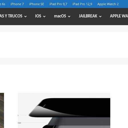
e 6s
iPhone 7
iPhone SE
iPad Pro 9,7
iPad Pro 12,9
Apple Watch 2
AS Y TRUCOS
iOS
macOS
JAILBREAK
APPLE WA