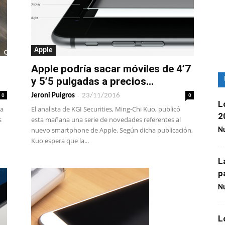
Apple
Apple podría sacar móviles de 4’7
y 5’5 pulgadas a precios...
0
-
0
Jeroni Puigros
23/11/2016
L
na
El analista de KGI Securities, Ming-Chi Kuo, publicó
2
s
esta mañana una serie de novedades referentes al
nuevo smartphone de Apple. Según dicha publicación,
Nu
Kuo espera que la...
L
p
Nu
L