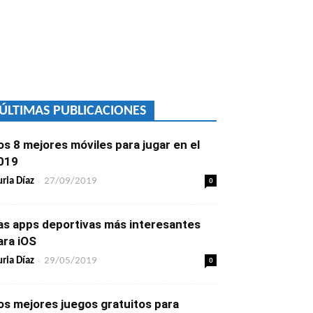
ÚLTIMAS PUBLICACIONES
os 8 mejores móviles para jugar en el
019
-
0
ria Díaz
27/09/2019
as apps deportivas más interesantes
ara iOS
-
0
ria Díaz
29/05/2019
os mejores juegos gratuitos para