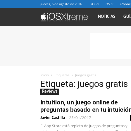
jueves, 6 de agosto de 2026
iOS 9
iOS 10
iPhone
iOSXtreme
NOTICIAS
GUÍ
Inicio
Etiquetas
Juegos gratis
Etiqueta: juegos gratis
Reviews
Intuition, un juego online de
preguntas basado en tu intuició
-
Javier Castilla
25/01/2017
El App Store está repleto de juegos de preguntas y