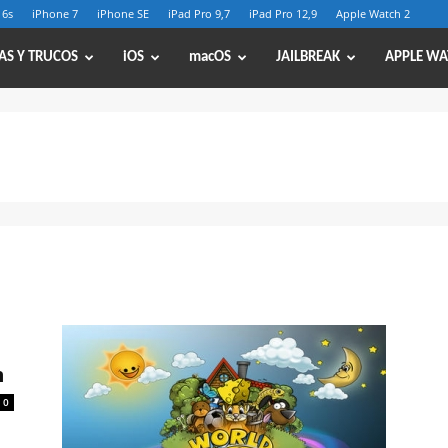
 6s
iPhone 7
iPhone SE
iPad Pro 9,7
iPad Pro 12,9
Apple Watch 2
AS Y TRUCOS
iOS
macOS
JAILBREAK
APPLE WA
n
0