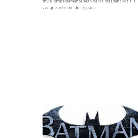
trivia, probablemente sean de los más sencillos a la
vez que entretenidos, y por...