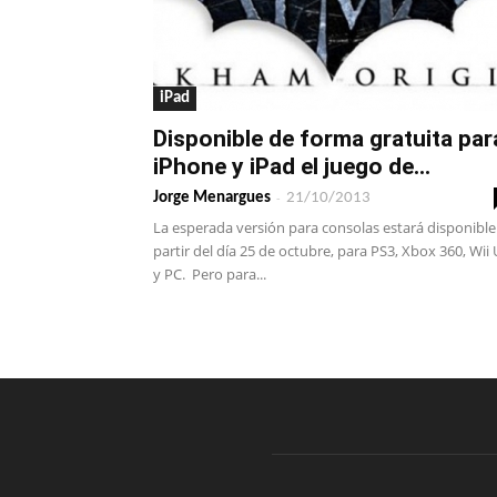
iPad
Disponible de forma gratuita par
iPhone y iPad el juego de...
-
Jorge Menargues
21/10/2013
La esperada versión para consolas estará disponible
partir del día 25 de octubre, para PS3, Xbox 360, Wii 
y PC. Pero para...