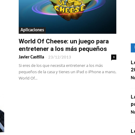
Aplicaciones
World Of Cheese: un juego para
entretener a los más pequeños
-
0
Javier Castilla
23/12/2013
L
Si eres de los que necesita entretener a los más
2
pequeños de la casa y tienes un iPad o iPhone a mano,
World Of...
Nu
L
p
Nu
L