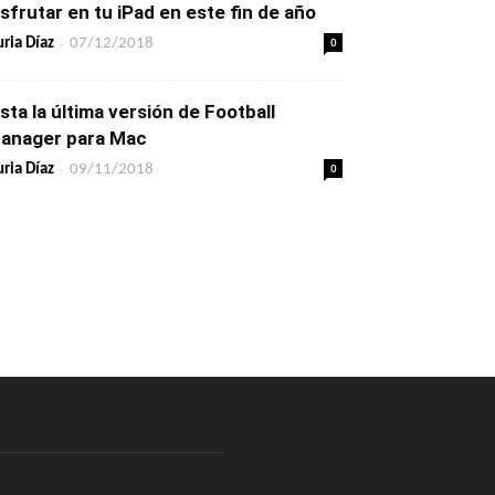
isfrutar en tu iPad en este fin de año
-
0
ria Díaz
07/12/2018
ista la última versión de Football
anager para Mac
-
0
ria Díaz
09/11/2018