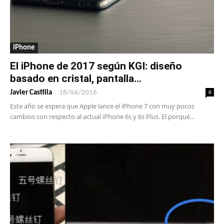
iPhone
El iPhone de 2017 según KGI: diseño
basado en cristal, pantalla...
-
0
Javier Castilla
18/04/2016
Este año se espera que Apple lance el iPhone 7 con muy pocos
cambios con respecto al actual iPhone 6s y 6s Plus. El porqué...