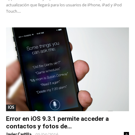
actualización que llegará para los usuarios de iPhone, iPad y iPod
Touch....
iOS
Error en iOS 9.3.1 permite acceder a
contactos y fotos de...
-
0
Javier Castilla
05/04/2016