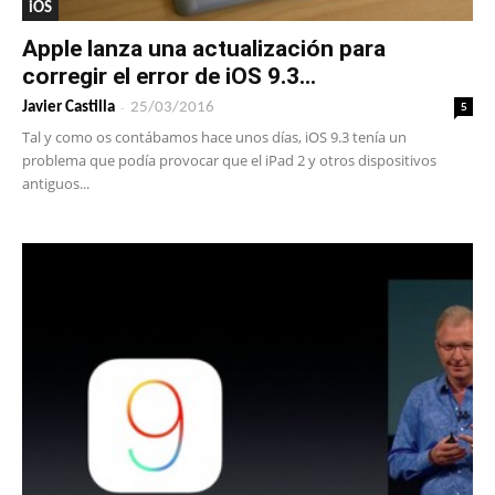
iOS
Apple lanza una actualización para
corregir el error de iOS 9.3...
-
5
Javier Castilla
25/03/2016
Tal y como os contábamos hace unos días, iOS 9.3 tenía un
problema que podía provocar que el iPad 2 y otros dispositivos
antiguos...