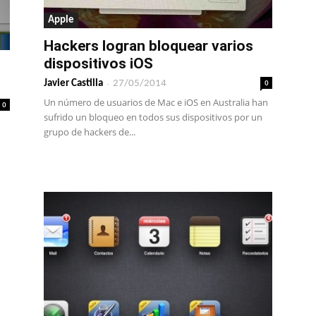
Apple
Hackers logran bloquear varios
dispositivos iOS
-
0
Javier Castilla
27/05/2014
Un número de usuarios de Mac e iOS en Australia han
0
sufrido un bloqueo en todos sus dispositivos por un
grupo de hackers de...