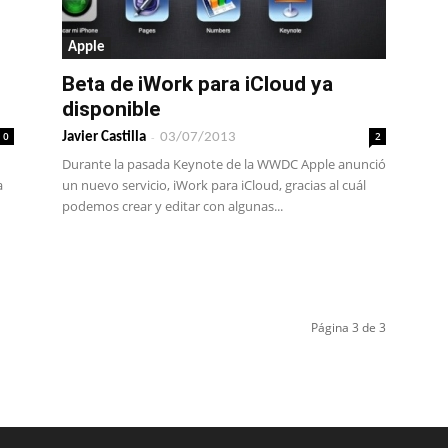
Apple
Beta de iWork para iCloud ya
disponible
-
2
0
Javier Castilla
03/07/2013
Durante la pasada Keynote de la WWDC Apple anunció
un nuevo servicio, iWork para iCloud, gracias al cuál
a
podemos crear y editar con algunas...
Página 3 de 3