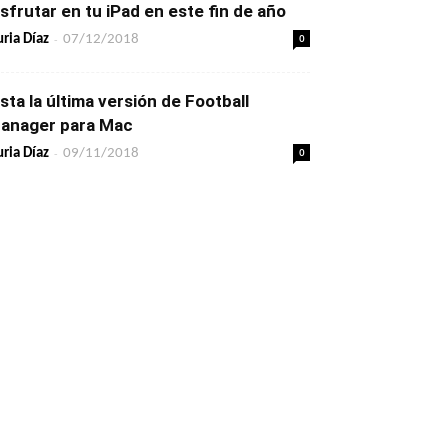
isfrutar en tu iPad en este fin de año
-
0
ria Díaz
07/12/2018
ista la última versión de Football
anager para Mac
-
0
ria Díaz
09/11/2018