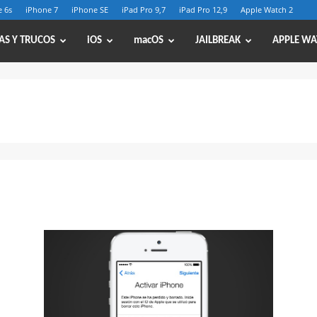
 6s
iPhone 7
iPhone SE
iPad Pro 9,7
iPad Pro 12,9
Apple Watch 2
AS Y TRUCOS
iOS
macOS
JAILBREAK
APPLE WA