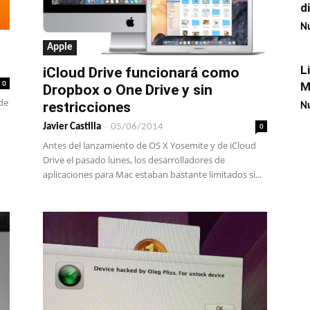
d
Nu
Apple
L
iCloud Drive funcionará como
0
M
Dropbox o One Drive y sin
de
restricciones
Nu
-
0
Javier Castilla
05/06/2014
Antes del lanzamiento de OS X Yosemite y de iCloud
Drive el pasado lunes, los desarrolladores de
aplicaciones para Mac estaban bastante limitados si...