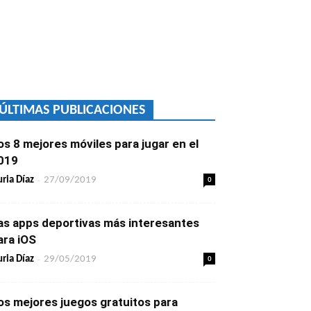
ÚLTIMAS PUBLICACIONES
os 8 mejores móviles para jugar en el
019
-
0
ria Díaz
27/09/2019
as apps deportivas más interesantes
ara iOS
-
0
ria Díaz
29/05/2019
os mejores juegos gratuitos para