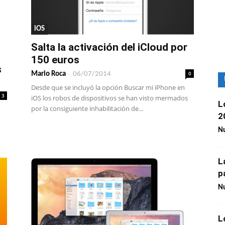
iOS
Salta la activación del iCloud por
150 euros
s
-
0
Mario Roca
06/07/2014
Desde que se incluyó la opción Buscar mi iPhone en
3
iOS los robos de dispositivos se han visto mermados
L
por la consiguiente inhabilitación de...
2
Nu
L
p
Nu
L