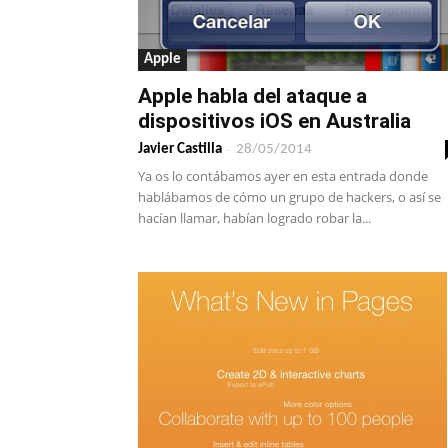
Apple
Apple habla del ataque a
dispositivos iOS en Australia
-
Javier Castilla
28/05/2014
Ya os lo contábamos ayer en esta entrada donde
hablábamos de cómo un grupo de hackers, o así se
hacían llamar, habían logrado robar la...