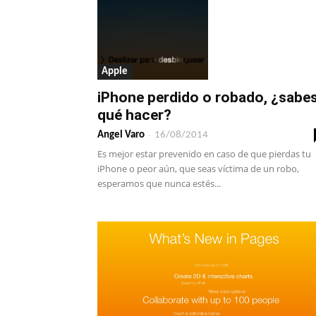
Apple
iPhone perdido o robado, ¿sabe
qué hacer?
-
Angel Varo
16/08/2014
Es mejor estar prevenido en caso de que pierdas tu
iPhone o peor aún, que seas víctima de un robo,
esperamos que nunca estés...