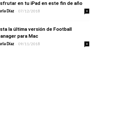
isfrutar en tu iPad en este fin de año
-
0
ria Díaz
07/12/2018
ista la última versión de Football
anager para Mac
-
0
ria Díaz
09/11/2018