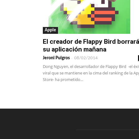
Apple
El creador de Flappy Bird borrar
su aplicación mañana
-
Jeroni Puigros
08/02/2014
Dong Nguyen, el desarrollador de Flappy Bird -el éx
viral que se mantiene en la cima del ranking de la A
Store- ha prometido...