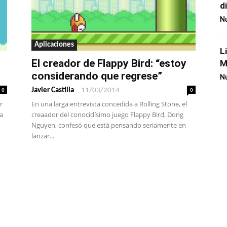
d
Nu
Aplicaciones
L
El creador de Flappy Bird: “estoy
M
considerando que regrese”
Nu
0
-
0
Javier Castilla
11/03/2014
r
En una larga entrevista concedida a Rolling Stone, el
la
creaador del conocidísimo juego Flappy Bird, Dong
Nguyen, confesó que está pensando seriamente en
lanzar...