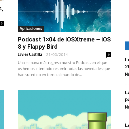
s,
0
Aplicaciones
Podcast 1×04 de iOSXtreme – iOS
8 y Flappy Bird
-
0
Javier Castilla
21/03/2014
L
Una semana más regresa nuestro Podcast, en el que
2
os hemos intentado resumir todas las novedades que
han sucedido en torno al mundo de...
Nu
L
p
Nu
L