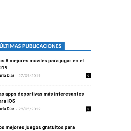
ÚLTIMAS PUBLICACIONES
os 8 mejores móviles para jugar en el
019
-
0
ria Díaz
27/09/2019
as apps deportivas más interesantes
ara iOS
-
0
ria Díaz
29/05/2019
os mejores juegos gratuitos para