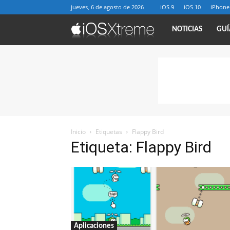
jueves, 6 de agosto de 2026
iOS 9
iOS 10
iPhone
iOSXtreme
NOTICIAS
GUÍ
Inicio
Etiquetas
Flappy Bird
Etiqueta: Flappy Bird
Aplicaciones