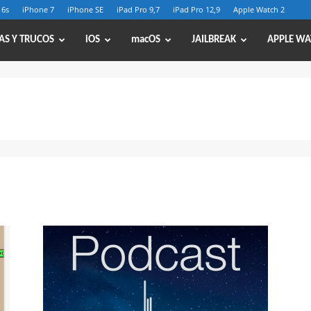
 6s
iPhone 7
iPhone SE
iPad Pro 9,7
iPad Pro 12,9
Apple Watch 2
AS Y TRUCOS
iOS
macOS
JAILBREAK
APPLE WA