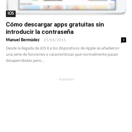
iOS
Cómo descargar apps gratuitas sin
introducir la contraseña
-
0
Manuel Bermúdez
25/05/2015
Desde la llegada de iOS 8 a los dispositivos de Apple se añadieron
una serie de funciones o características que normalmente pasan
desapercibidas pero...
– Publicidad –