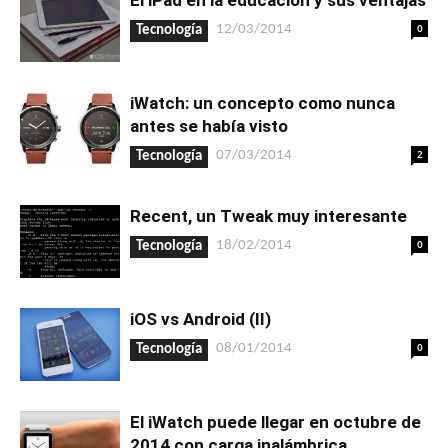
El iPad en la educación y sus ventajas
0
12/03/2014
Tecnología
iWatch: un concepto como nunca
antes se había visto
2
07/03/2014
Tecnología
Recent, un Tweak muy interesante
0
18/02/2014
Tecnología
iOS vs Android (II)
0
08/01/2014
Tecnología
El iWatch puede llegar en octubre de
2014 con carga inalámbrica