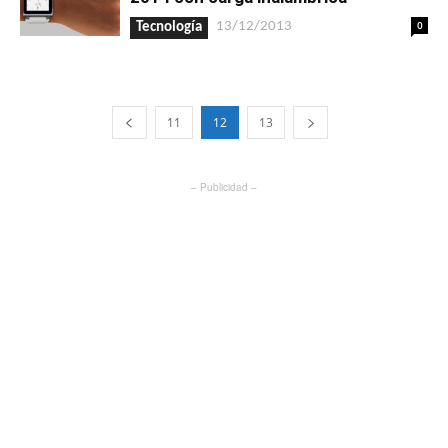
0
13/12/2013
Tecnología
11
12
13
– Publicidad –