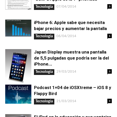
0
07/04/2014
Tecnología
iPhone 6: Apple sabe que necesita
bajar precios y aumentar la pantalla
6
06/04/2014
Tecnología
Japan Display muestra una pantalla
de 5,5 pulgadas que podría ser la del
iPhone...
0
29/03/2014
Tecnología
Podcast 1×04 de iOSXtreme – iOS 8 y
Flappy Bird
0
21/03/2014
Tecnología