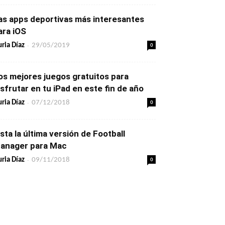
as apps deportivas más interesantes
ara iOS
-
0
ria Díaz
29/05/2019
os mejores juegos gratuitos para
isfrutar en tu iPad en este fin de año
-
0
ria Díaz
07/12/2018
ista la última versión de Football
anager para Mac
-
0
ria Díaz
09/11/2018