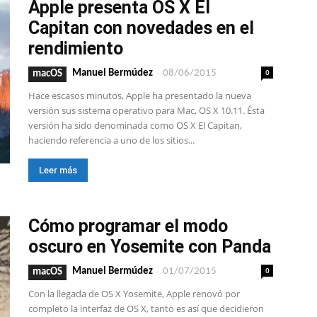
Apple presenta OS X El
Capitan con novedades en el
rendimiento
-
0
Manuel Bermúdez
08/06/2015
macOS
Hace escasos minutos, Apple ha presentado la nueva
versión sus sistema operativo para Mac, OS X 10.11. Ésta
versión ha sido denominada como OS X El Capitan,
haciendo referencia a uno de los sitios...
Leer más
Cómo programar el modo
oscuro en Yosemite con Panda
-
0
Manuel Bermúdez
01/07/2015
macOS
Con la llegada de OS X Yosemite, Apple renovó por
completo la interfaz de OS X, tanto es así que decidieron