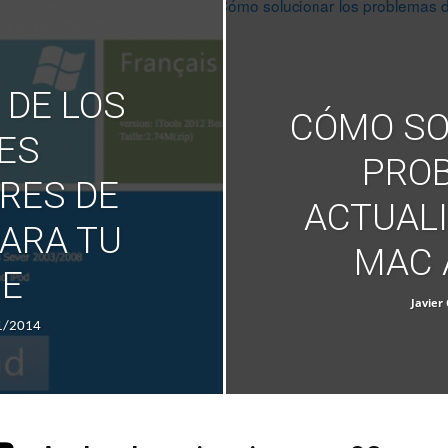
 DE LOS
CÓMO SO
ES
PRO
RES DE
ACTUALI
ARA TU
MAC 
NE
Javier 
1/2014