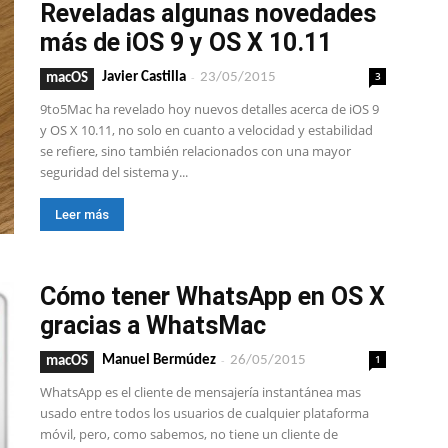
Reveladas algunas novedades
más de iOS 9 y OS X 10.11
-
3
Javier Castilla
23/05/2015
macOS
9to5Mac ha revelado hoy nuevos detalles acerca de iOS 9
y OS X 10.11, no solo en cuanto a velocidad y estabilidad
se refiere, sino también relacionados con una mayor
seguridad del sistema y...
Leer más
Cómo tener WhatsApp en OS X
gracias a WhatsMac
-
1
Manuel Bermúdez
26/05/2015
macOS
WhatsApp es el cliente de mensajería instantánea mas
usado entre todos los usuarios de cualquier plataforma
móvil, pero, como sabemos, no tiene un cliente de