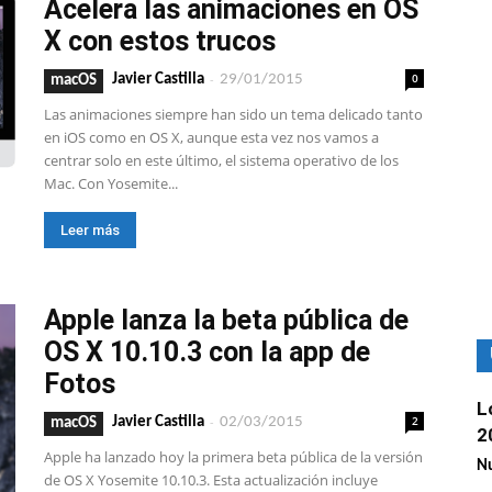
Acelera las animaciones en OS
X con estos trucos
-
0
Javier Castilla
29/01/2015
macOS
Las animaciones siempre han sido un tema delicado tanto
en iOS como en OS X, aunque esta vez nos vamos a
centrar solo en este último, el sistema operativo de los
Mac. Con Yosemite...
Leer más
Apple lanza la beta pública de
OS X 10.10.3 con la app de
Fotos
L
-
2
Javier Castilla
02/03/2015
macOS
2
Apple ha lanzado hoy la primera beta pública de la versión
Nu
de OS X Yosemite 10.10.3. Esta actualización incluye