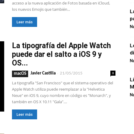
acceso a la nueva aplicación de Fotos basada en iCloud,
los nuevos Emojis que también...
L
p
Leer más
Nu
La tipografía del Apple Watch
L
d
puede dar el salto a iOS 9 y
OS...
Nu
-
0
Javier Castilla
21/05/2015
macOS
L
La tipografía "San Francisco" que el sistema operativo del
M
Apple Watch utiliza puede reemplazar a la "Helvetica
Neue" en iOS 9, cuyo nombre en código es "Monarch", y
Nu
también en OS X 10.11 "Gala"....
Leer más