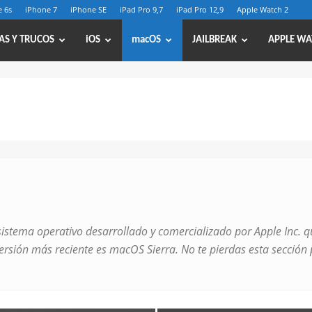
 6s
iPhone 7
iPhone SE
iPad Pro 9,7
iPad Pro 12,9
Apple Watch 2
AS Y TRUCOS
iOS
macOS
JAILBREAK
APPLE WA
stema operativo desarrollado y comercializado por Apple Inc. qu
sión más reciente es macOS Sierra. No te pierdas esta sección 