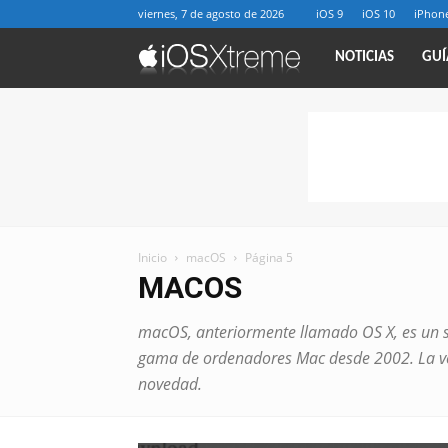
viernes, 7 de agosto de 2026
iOS 9
iOS 10
iPhone
iOSXtreme
NOTICIAS
GUÍ
Inicio
macOS
Página 5
MACOS
macOS, anteriormente llamado OS X, es un si
gama de ordenadores Mac desde 2002. La ver
novedad.