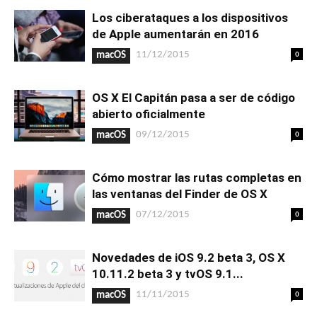
Los ciberataques a los dispositivos
de Apple aumentarán en 2016
0
11/12/2015
macOS
OS X El Capitán pasa a ser de código
abierto oficialmente
0
09/12/2015
macOS
Cómo mostrar las rutas completas en
las ventanas del Finder de OS X
0
07/12/2015
macOS
Novedades de iOS 9.2 beta 3, OS X
10.11.2 beta 3 y tvOS 9.1...
0
11/11/2015
macOS