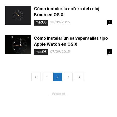
Cómo instalar la esfera del reloj
Braun en OS X
0
13/09/2015
macOS
Cómo instalar un salvapantallas tipo
Apple Watch en OS X
0
07/09/2015
macOS
1
2
3
– Publicidad –