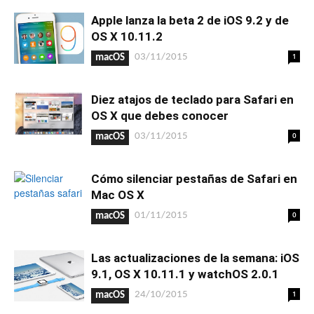
Apple lanza la beta 2 de iOS 9.2 y de
OS X 10.11.2
1
03/11/2015
macOS
Diez atajos de teclado para Safari en
OS X que debes conocer
0
03/11/2015
macOS
Cómo silenciar pestañas de Safari en
Mac OS X
0
01/11/2015
macOS
Las actualizaciones de la semana: iOS
9.1, OS X 10.11.1 y watchOS 2.0.1
1
24/10/2015
macOS