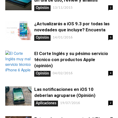
un día de uso, review y análisis
2
13/11/2015
Opinión
¿Actualizarás a iOS 9.3 por todas las
novedades que incluye? Encuesta
0
14/01/2016
Opinión
El Corte Inglés y su pésimo servicio
técnico con productos Apple
(opinión)
4
04/02/2016
Opinión
Las notificaciones en iOS 10
deberían agruparse (Opinión)
2
19/07/2016
Aplicaciones