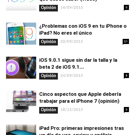
0
14/09/2015
Opinión
¿Problemas con iOS 9 en tu iPhone o
iPad? No eres el único
51
20/09/2015
Opinión
iOS 9.0.1 sigue sin dar la talla y la
beta 2 de iOS 9.1...
8
24/09/2015
Opinión
Cinco aspectos que Apple debería
trabajar para el iPhone 7 (opinión)
0
18/12/2015
Opinión
iPad Pro: primeras impresiones tras