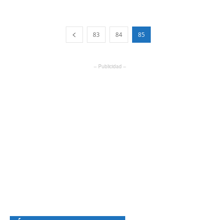
83
84
85
– Publicidad –