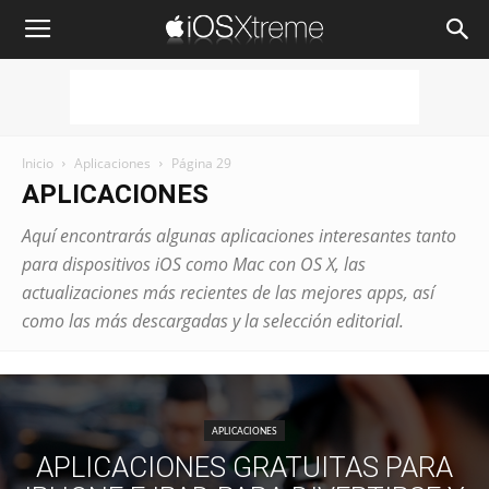
iOSXtreme
Inicio
Aplicaciones
Página 29
APLICACIONES
Aquí encontrarás algunas aplicaciones interesantes tanto
para dispositivos iOS como Mac con OS X, las
actualizaciones más recientes de las mejores apps, así
como las más descargadas y la selección editorial.
APLICACIONES
APLICACIONES GRATUITAS PARA