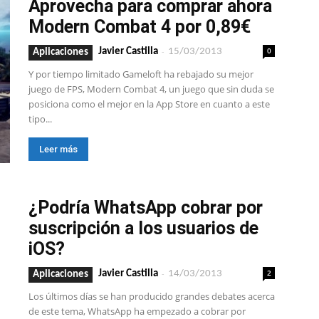
Aprovecha para comprar ahora
Modern Combat 4 por 0,89€
-
0
Javier Castilla
15/03/2013
Aplicaciones
Y por tiempo limitado Gameloft ha rebajado su mejor
juego de FPS, Modern Combat 4, un juego que sin duda se
posiciona como el mejor en la App Store en cuanto a este
tipo...
Leer más
¿Podría WhatsApp cobrar por
suscripción a los usuarios de
iOS?
-
2
Javier Castilla
14/03/2013
Aplicaciones
Los últimos días se han producido grandes debates acerca
de este tema, WhatsApp ha empezado a cobrar por