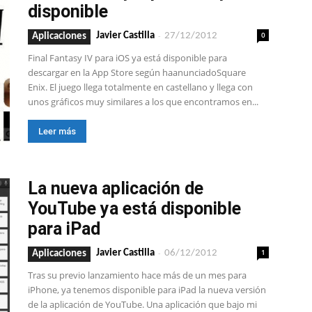
disponible
-
0
Javier Castilla
27/12/2012
Aplicaciones
Final Fantasy IV para iOS ya está disponible para
descargar en la App Store según haanunciadoSquare
Enix. El juego llega totalmente en castellano y llega con
unos gráficos muy similares a los que encontramos en...
Leer más
La nueva aplicación de
YouTube ya está disponible
para iPad
-
1
Javier Castilla
06/12/2012
Aplicaciones
Tras su previo lanzamiento hace más de un mes para
iPhone, ya tenemos disponible para iPad la nueva versión
de la aplicación de YouTube. Una aplicación que bajo mi