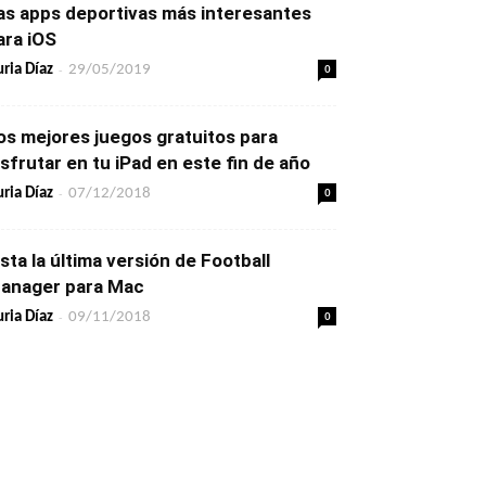
as apps deportivas más interesantes
ara iOS
-
0
ria Díaz
29/05/2019
os mejores juegos gratuitos para
isfrutar en tu iPad en este fin de año
-
0
ria Díaz
07/12/2018
ista la última versión de Football
anager para Mac
-
0
ria Díaz
09/11/2018