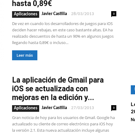
hasta 0,89€
-
0
Javier Castilla
28/03/2013
Aplicaciones
De vez en cuando los desarrolladores de juegos para iOS
deciden hacer rebajas, en este caso bastante altas. EA ha
realizado descuentos de hasta un 90% en algunos juegos
llegando hasta 0,89€ o incluso...
Leer más
La aplicación de Gmail para
iOS se actualizada con
mejoras en la edición y...
L
-
0
Javier Castilla
27/03/2013
Aplicaciones
2
Gran noticia de hoy para los usuarios de Gmail. Google ha
Nu
actualizado su cliente de correo electrónico para iOS hoy
la versión 2.1. Esta nueva actualización incluye algunas