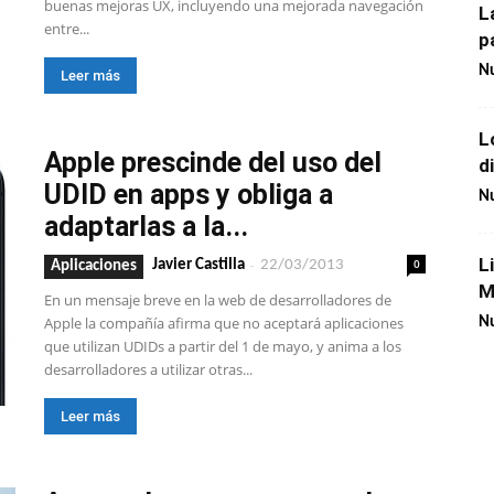
buenas mejoras UX, incluyendo una mejorada navegación
L
entre...
p
Nu
Leer más
L
Apple prescinde del uso del
d
UDID en apps y obliga a
Nu
adaptarlas a la...
L
-
0
Javier Castilla
22/03/2013
Aplicaciones
M
En un mensaje breve en la web de desarrolladores de
Apple la compañía afirma que no aceptará aplicaciones
Nu
que utilizan UDIDs a partir del 1 de mayo, y anima a los
desarrolladores a utilizar otras...
Leer más