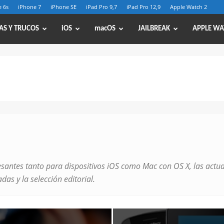
 6s
iPhone 7
iPhone SE
iPad Pro 9,7
iPad Pro 12,9
Apple Watch 2
AS Y TRUCOS
iOS
macOS
JAILBREAK
APPLE WA
esantes tanto para dispositivos iOS como Mac con OS X, las actua
as y la selección editorial.