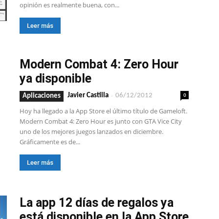
opinión es realmente buena, con...
Leer más
Modern Combat 4: Zero Hour
ya disponible
-
0
Javier Castilla
06/12/2012
Aplicaciones
Hoy ha llegado a la App Store el último título de Gameloft.
Modern Combat 4: Zero Hour es junto con GTA Vice City
uno de los mejores juegos lanzados en diciembre.
Gráficamente es de...
Leer más
La app 12 días de regalos ya
está disponible en la App Store