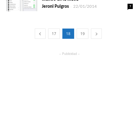
-
7
Jeroni Puigros
22/01/2014
17
18
19
– Publicidad –