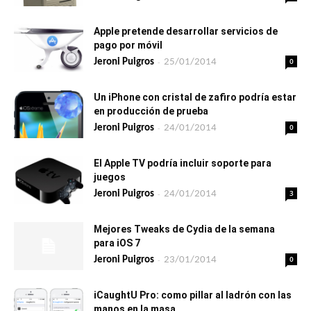
Apple pretende desarrollar servicios de
pago por móvil
-
0
Jeroni Puigros
25/01/2014
Un iPhone con cristal de zafiro podría estar
en producción de prueba
-
0
Jeroni Puigros
24/01/2014
El Apple TV podría incluir soporte para
juegos
-
3
Jeroni Puigros
24/01/2014
Mejores Tweaks de Cydia de la semana
para iOS 7
-
0
Jeroni Puigros
23/01/2014
iCaughtU Pro: como pillar al ladrón con las
manos en la masa