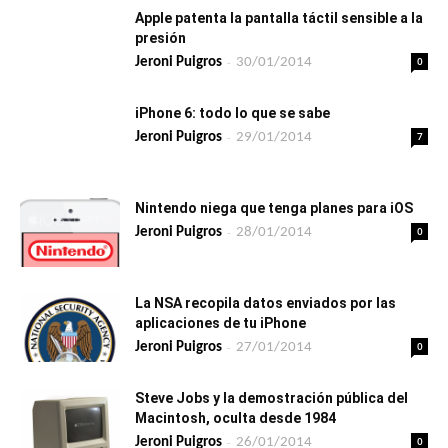
Apple patenta la pantalla táctil sensible a la
presión
-
0
Jeroni Puigros
30/01/2014
iPhone 6: todo lo que se sabe
-
7
Jeroni Puigros
29/01/2014
Nintendo niega que tenga planes para iOS
-
0
Jeroni Puigros
28/01/2014
La NSA recopila datos enviados por las
aplicaciones de tu iPhone
-
0
Jeroni Puigros
27/01/2014
Steve Jobs y la demostración pública del
Macintosh, oculta desde 1984
-
0
Jeroni Puigros
26/01/2014