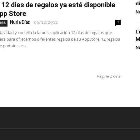
d
 12 días de regalos ya está disponible
App Store
Nu
-
1
Nuria Díaz
06/12/2012
nes
L
 Navidad y con ella la famosa aplicación 12 días de regalos que
M
ra para ofrecernos diferentes regalos de su AppStore. 12 regalos
e podrán ser...
Nu
Página 2 de 2