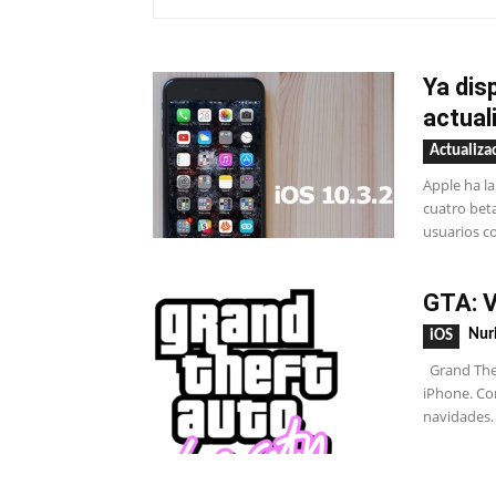
Ya dis
actual
Actualiza
Apple ha l
cuatro beta
usuarios co
GTA: V
Nur
iOS
Grand Theft
iPhone. Co
navidades. 