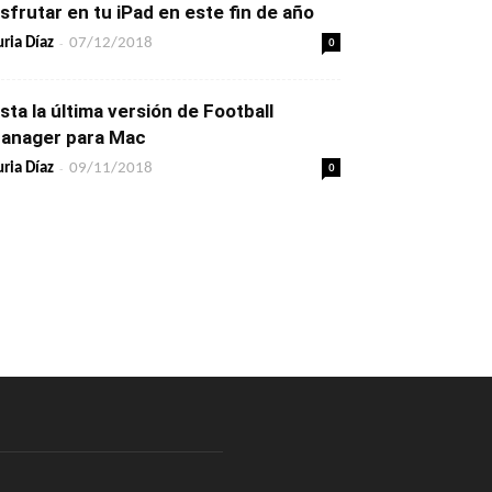
isfrutar en tu iPad en este fin de año
-
0
ria Díaz
07/12/2018
ista la última versión de Football
anager para Mac
-
0
ria Díaz
09/11/2018