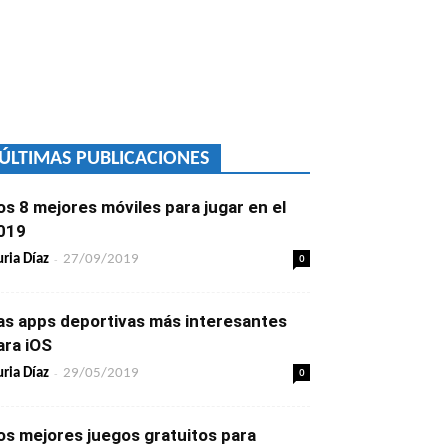
ÚLTIMAS PUBLICACIONES
os 8 mejores móviles para jugar en el
019
-
0
ria Díaz
27/09/2019
as apps deportivas más interesantes
ara iOS
-
0
ria Díaz
29/05/2019
os mejores juegos gratuitos para