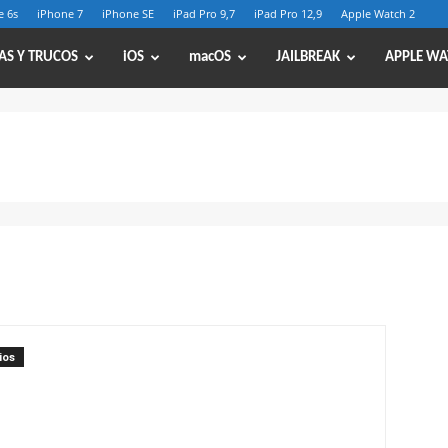
e 6s
iPhone 7
iPhone SE
iPad Pro 9,7
iPad Pro 12,9
Apple Watch 2
AS Y TRUCOS
iOS
macOS
JAILBREAK
APPLE WA
ios