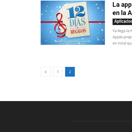
La app
en la 
Aplicacio
Ya llega la
Apple prepa
en total qu
1
2