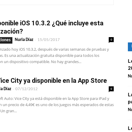
ponible iOS 10.3.2 ¿Qué incluye esta
ización?
-
0
Nuria Díaz
15/05/2017
ciones
anzado hoy iOS 10.3.2, después de varias semanas de pruebas y
s. Es una actualización gratuita disponible para todos los
L
n un dispositivo compatible. No hay grandes...
2
Nu
ice City ya disponible en la App Store
-
0
ia Díaz
07/12/2012
L
 Auto: Vice City ya está disponible en la App Store para iPad y
p
n un precio de 4,49€ es uno de los juegos más esperados de estas
Nu
Un gran...
L