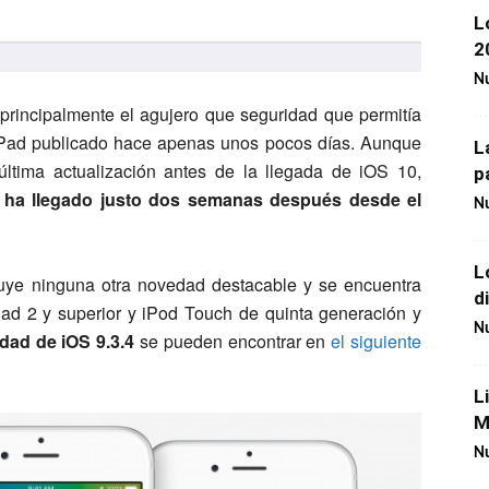
L
2
Nu
 principalmente el agujero que seguridad que permitía
 y iPad publicado hace apenas unos pocos días. Aunque
L
ltima actualización antes de la llegada de iOS 10,
p
n ha llegado justo dos semanas después desde el
Nu
L
luye ninguna otra novedad destacable y se encuentra
d
iPad 2 y superior y iPod Touch de quinta generación y
Nu
idad de iOS 9.3.4
se pueden encontrar en
el siguiente
L
M
Nu