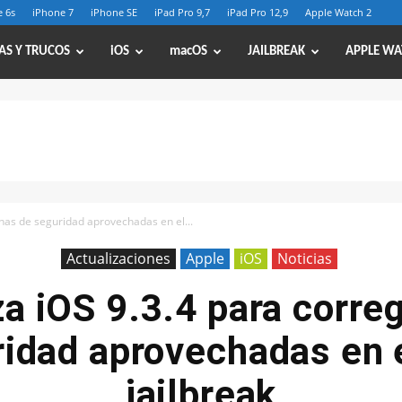
 6s
iPhone 7
iPhone SE
iPad Pro 9,7
iPad Pro 12,9
Apple Watch 2
AS Y TRUCOS
iOS
macOS
JAILBREAK
APPLE WA
chas de seguridad aprovechadas en el...
Actualizaciones
Apple
iOS
Noticias
a iOS 9.3.4 para corre
idad aprovechadas en 
jailbreak