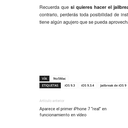
Recuerda que
si quieres hacer el jailbre
contrario, perderás toda posibilidad de i
tiene algún agujero que se pueda aprovech
VÍA
9to5Mac
ETIQUETAS
iOS 9.3
iOS 9.3.4
Jailbreak de iOS 9
Artículo anterior
Aparece el primer iPhone 7 “real” en
funcionamiento en vídeo