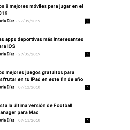
os 8 mejores móviles para jugar en el
019
-
0
ria Díaz
27/09/2019
as apps deportivas más interesantes
ara iOS
-
0
ria Díaz
29/05/2019
os mejores juegos gratuitos para
isfrutar en tu iPad en este fin de año
-
0
ria Díaz
07/12/2018
ista la última versión de Football
anager para Mac
-
0
ria Díaz
09/11/2018