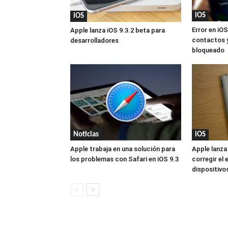
iOS
iOS
Error en iO
Apple lanza iOS 9.3.2 beta para
contactos y
desarrolladores
bloqueado
Noticias
iOS
Apple trabaja en una solución para
Apple lanza
los problemas con Safari en iOS 9.3
corregir el 
dispositivo