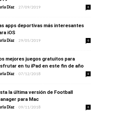
-
0
ria Díaz
27/09/2019
as apps deportivas más interesantes
ara iOS
-
0
ria Díaz
29/05/2019
os mejores juegos gratuitos para
isfrutar en tu iPad en este fin de año
-
0
ria Díaz
07/12/2018
ista la última versión de Football
anager para Mac
-
0
ria Díaz
09/11/2018