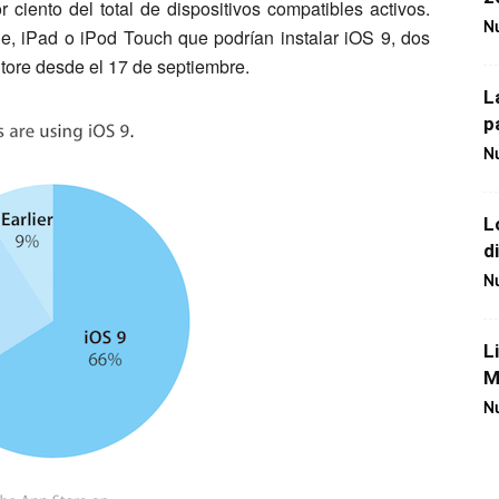
 ciento del total de dispositivos compatibles activos.
Nu
e, iPad o iPod Touch que podrían instalar iOS 9, dos
tore desde el 17 de septiembre.
L
p
Nu
L
d
Nu
L
M
Nu