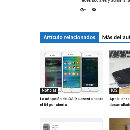
redes sociales y administra
Artículo relacionados
Más del au
Noticias
iOS
La adopción de iOS 9 aumenta hasta
Apple lanza
el 84 por ciento
desarrollad