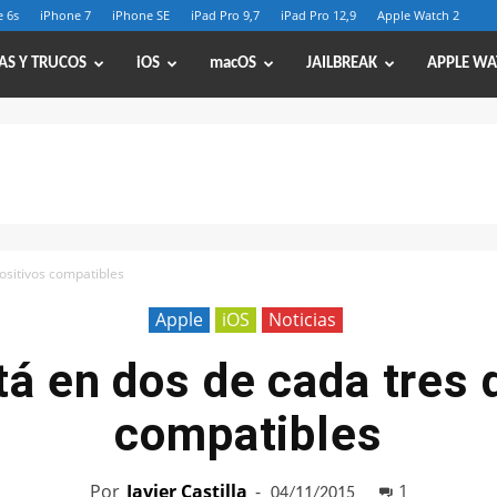
 6s
iPhone 7
iPhone SE
iPad Pro 9,7
iPad Pro 12,9
Apple Watch 2
AS Y TRUCOS
iOS
macOS
JAILBREAK
APPLE WA
positivos compatibles
Apple
iOS
Noticias
tá en dos de cada tres 
compatibles
Por
Javier Castilla
-
1
04/11/2015