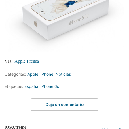
Vía |
Apple Prensa
Categorías:
Apple
,
iPhone
,
Noticias
Etiquetas:
España
,
iPhone 6s
Deja un comentario
iOSXtreme