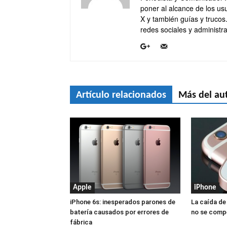
poner al alcance de los usu
X y también guías y trucos
redes sociales y administra
Artículo relacionados
Más del au
Apple
iPhone
iPhone 6s: inesperados parones de
La caída de
batería causados por errores de
no se compe
fábrica