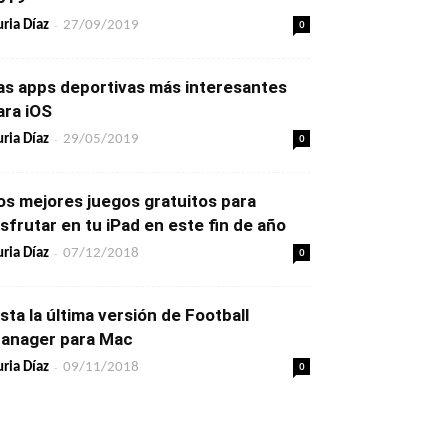
-
0
ria Díaz
27/09/2019
as apps deportivas más interesantes
ara iOS
-
0
ria Díaz
29/05/2019
os mejores juegos gratuitos para
isfrutar en tu iPad en este fin de año
-
0
ria Díaz
07/12/2018
ista la última versión de Football
anager para Mac
-
0
ria Díaz
09/11/2018