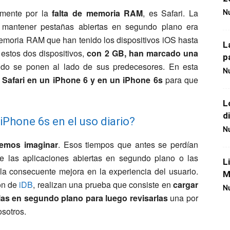
lmente por la
falta de memoria RAM
, es Safari. La
Nu
 mantener pestañas abiertas en segundo plano era
memoria RAM que han tenido los dispositivos iOS hasta
L
 estos dos dispositivos,
con 2 GB, han marcado una
p
do se ponen al lado de sus predecesores. En esta
Nu
Safari en un iPhone 6 y en un iPhone 6s
para que
L
d
iPhone 6s en el uso diario?
Nu
emos imaginar
. Esos tiempos que antes se perdían
e las aplicaciones abiertas en segundo plano o las
L
la consecuente mejora en la experiencia del usuario.
M
ón de
iDB
, realizan una prueba que consiste en
cargar
Nu
las en segundo plano para luego revisarlas
una por
osotros.