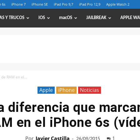
 6s
iPhone 7
iPhone SE
iPad Pro 9,7
iPad Pro 12,9
Apple Watch 2
AS Y TRUCOS
iOS
macOS
JAILBREAK
APPLE WA
 de RAM en el...
Apple
iPhone
Noticias
la diferencia que marca
M en el iPhone 6s (víd
Por
Javier Castilla
-
1
26/09/2015