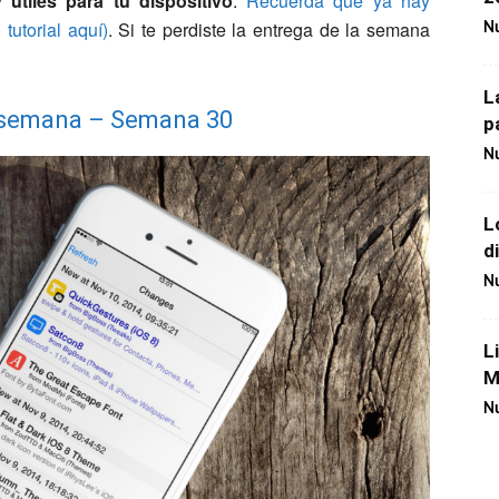
útiles para tu dispositivo
.
Recuerda que ya hay
tutorial aquí)
. Si te perdiste la entrega de la semana
Nu
L
a semana – Semana 30
p
Nu
L
d
Nu
L
M
Nu