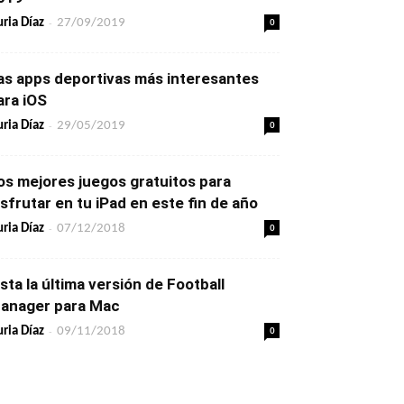
-
0
ria Díaz
27/09/2019
as apps deportivas más interesantes
ara iOS
-
0
ria Díaz
29/05/2019
os mejores juegos gratuitos para
isfrutar en tu iPad en este fin de año
-
0
ria Díaz
07/12/2018
ista la última versión de Football
anager para Mac
-
0
ria Díaz
09/11/2018