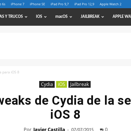
e 6s
iPhone 7
iPhone SE
iPad Pro 9,7
iPad Pro 12,9
Apple Watch 2
AS Y TRUCOS
iOS
macOS
JAILBREAK
APPLE WA
a para iOS 8
Cydia
iOS
Jailbreak
weaks de Cydia de la s
iOS 8
Por
Javier Castilla
-
0
07/07/2015