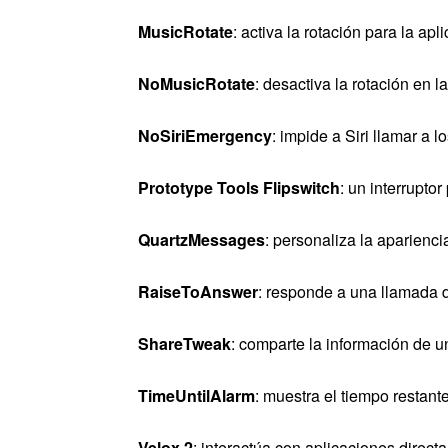
MusicRotate
: activa la rotación para la ap
NoMusicRotate
: desactiva la rotación en 
NoSiriEmergency
: impide a Siri llamar a
Prototype Tools Flipswitch
: un interrupto
QuartzMessages
: personaliza la aparienci
RaiseToAnswer
: responde a una llamada de
ShareTweak
: comparte la información de u
TimeUntilAlarm
: muestra el tiempo restan
Velox 2
: interactúa con aplicaciones direct