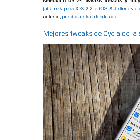
selección de 24 tweaks frescos y muy 
jailbreak para iOS 8.3 e iOS 8.4 (tienes un 
anterior,
puedes entrar desde aquí
.
Mejores tweaks de Cydia de l