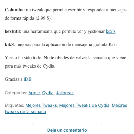
Columba
: un tweak que permite escribir y responder a mensajes
de forma rápida (2,99 $).
kextutil
: una herramienta que permite ver y gestionar
kexts
.
kik8
: mejoras para la aplicación de mensajería gratuita Kik.
Y esto ha sido todo. No te olvides de volver la semana que viene
para más tweaks de Cydia.
Gracias a
iDB
Categorías:
Apple
,
Cydia
,
Jailbreak
Etiquetas:
Mejores Tweaks
,
Mejores Tweaks de Cydia
,
Mejores
tweaks de la semana
Deja un comentario