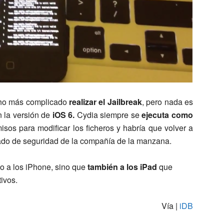
cho más complicado
realizar el Jailbreak
, pero nada es
 la versión de
iOS 6.
Cydia siempre se
ejecuta
como
isos para modificar los ficheros y habría que volver a
ado de seguridad de la compañía de la manzana.
lo a los iPhone, sino que
también a los iPad
que
tivos.
Vía |
iDB