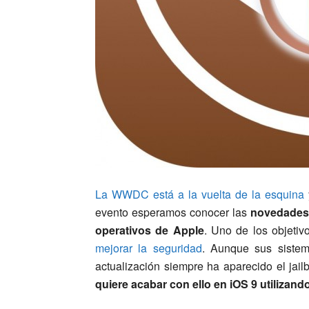
La WWDC está a la vuelta de la esquina
evento esperamos conocer las
novedades 
operativos de Apple
. Uno de los objeti
mejorar la seguridad
. Aunque sus siste
actualización siempre ha aparecido el ja
quiere acabar con ello en iOS 9 utilizan