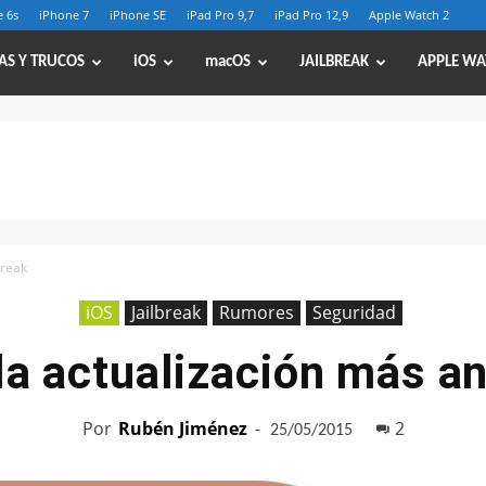
 6s
iPhone 7
iPhone SE
iPad Pro 9,7
iPad Pro 12,9
Apple Watch 2
AS Y TRUCOS
iOS
macOS
JAILBREAK
APPLE WA
break
iOS
Jailbreak
Rumores
Seguridad
la actualización más an
Por
Rubén Jiménez
-
2
25/05/2015