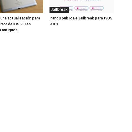
Jailbreak
 una actualización para
Pangu publica el jailbreak para tvOS
error de iOS 9.3 en
9.0.1
s antiguos