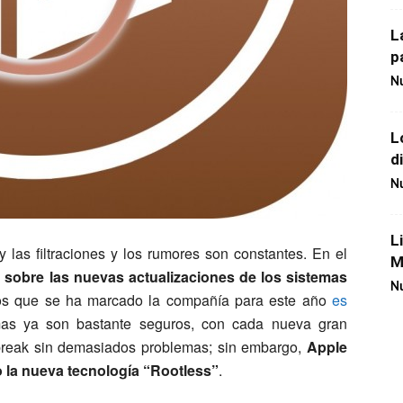
L
p
Nu
L
d
Nu
L
y las filtraciones y los rumores son constantes. En el
M
sobre las nuevas actualizaciones de los sistemas
Nu
vos que se ha marcado la compañía para este año
es
mas ya son bastante seguros, con cada nueva gran
ilbreak sin demasiados problemas; sin embargo,
Apple
do la nueva tecnología “Rootless”
.