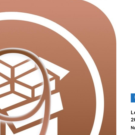
L
2
Nu