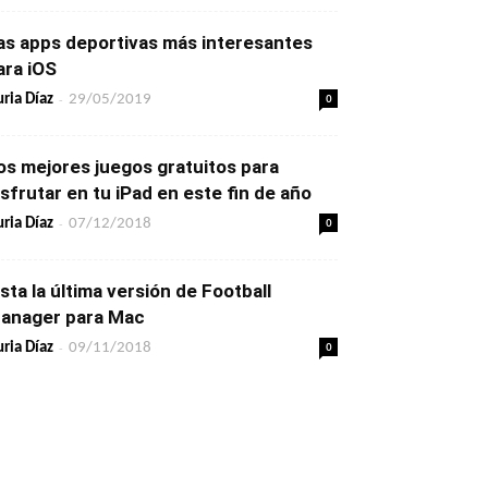
as apps deportivas más interesantes
ara iOS
-
0
ria Díaz
29/05/2019
os mejores juegos gratuitos para
isfrutar en tu iPad en este fin de año
-
0
ria Díaz
07/12/2018
ista la última versión de Football
anager para Mac
-
0
ria Díaz
09/11/2018