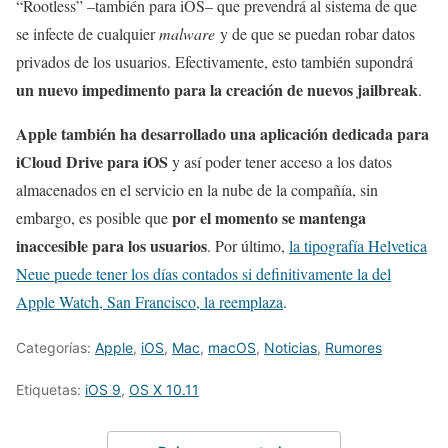
“Rootless” –también para iOS– que prevendrá al sistema de que
se infecte de cualquier
malware
y de que se puedan robar datos
privados de los usuarios. Efectivamente, esto también supondrá
un nuevo impedimento para la creación de nuevos jailbreak
.
Apple también ha desarrollado una aplicación dedicada para
iCloud Drive para iOS
y así poder tener acceso a los datos
almacenados en el servicio en la nube de la compañía, sin
por el momento se mantenga
embargo, es posible que
inaccesible para los usuarios
. Por último,
la tipografía Helvetica
Neue puede tener los días contados si definitivamente la del
Apple Watch, San Francisco, la reemplaza
.
Categorías:
Apple
,
iOS
,
Mac
,
macOS
,
Noticias
,
Rumores
Etiquetas:
iOS 9
,
OS X 10.11