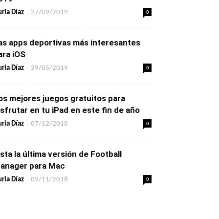
-
0
ria Díaz
27/09/2019
as apps deportivas más interesantes
ara iOS
-
0
ria Díaz
29/05/2019
os mejores juegos gratuitos para
isfrutar en tu iPad en este fin de año
-
0
ria Díaz
07/12/2018
ista la última versión de Football
anager para Mac
-
0
ria Díaz
09/11/2018