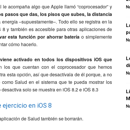
al le acompaña algo que Apple llamó “coprocesador” y
Nu
s pasos que das, los pisos que subes, la distancia
ca energía –supuestamente–. Todo ello se registra en la
L
 8 y también es accesible para otras aplicaciones de
p
var esta función por ahorrar batería
o simplemente
Nu
ntar cómo hacerlo.
L
 viene activado en todos los dispositivos iOS que
d
n los que cuentan con el coprocesador que hemos
a esta opción, así que desactívala de él porque, a no
Nu
pp como Salud en el sistema que te pueda mostrar los
lo desactiva solo se muestra en iOS 8.2 e iOS 8.3
L
M
ejercicio en iOS 8
Nu
 aplicación de Salud también se borrarán.