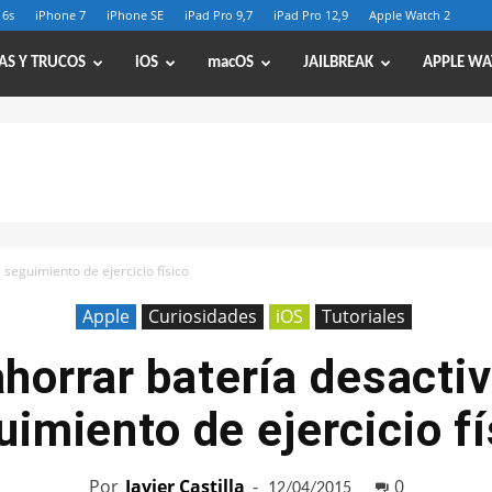
 6s
iPhone 7
iPhone SE
iPad Pro 9,7
iPad Pro 12,9
Apple Watch 2
AS Y TRUCOS
iOS
macOS
JAILBREAK
APPLE WA
seguimiento de ejercicio físico
Apple
Curiosidades
iOS
Tutoriales
horrar batería desactiv
uimiento de ejercicio fí
Por
Javier Castilla
-
0
12/04/2015