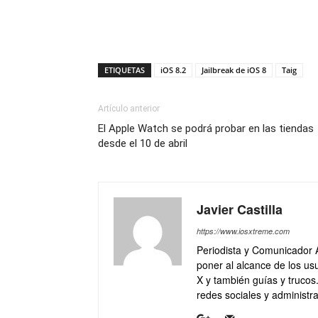
ETIQUETAS
iOS 8.2
Jailbreak de iOS 8
Taig
Artículo anterior
El Apple Watch se podrá probar en las tiendas
desde el 10 de abril
Javier Castilla
https://www.iosxtreme.com
Periodista y Comunicador 
poner al alcance de los usu
X y también guías y trucos
redes sociales y administra