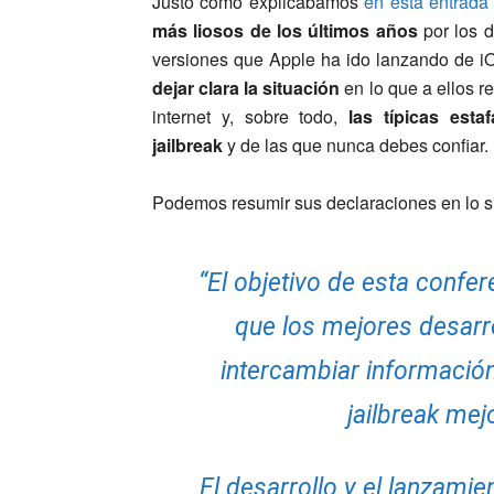
Justo como explicábamos
en esta entrada
más liosos de los últimos años
por los d
versiones que Apple ha ido lanzando de i
dejar clara la situación
en lo que a ellos r
internet y, sobre todo,
las típicas est
jailbreak
y de las que nunca debes confiar.
Podemos resumir sus declaraciones en lo s
“El objetivo de esta confe
que los mejores desarro
intercambiar información
jailbreak mej
El desarrollo y el lanzamie