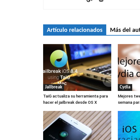
Artículo relacionados
Más del au
Jailbreak
Cydia
TaiG actualiza su herramienta para
Mejores twe
hacer el jailbreak desde OS X
semana par