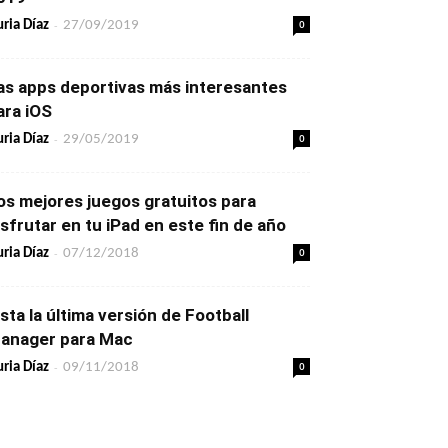
-
0
ria Díaz
27/09/2019
as apps deportivas más interesantes
ara iOS
-
0
ria Díaz
29/05/2019
os mejores juegos gratuitos para
isfrutar en tu iPad en este fin de año
-
0
ria Díaz
07/12/2018
ista la última versión de Football
anager para Mac
-
0
ria Díaz
09/11/2018