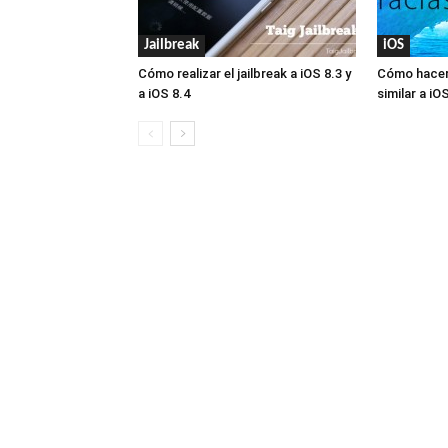
Jailbreak
iOS
Cómo realizar el jailbreak a iOS 8.3 y
Cómo hacer 
a iOS 8.4
similar a iO