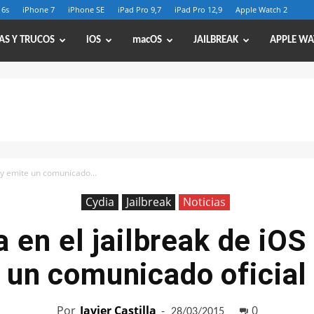
 6s
iPhone 7
iPhone SE
iPad Pro 9,7
iPad Pro 12,9
Apple Watch 2
AS Y TRUCOS
iOS
macOS
JAILBREAK
APPLE WA
2 y emite un comunicado...
Cydia
Jailbreak
Noticias
a en el jailbreak de iOS
un comunicado oficial
Por
Javier Castilla
-
0
28/03/2015