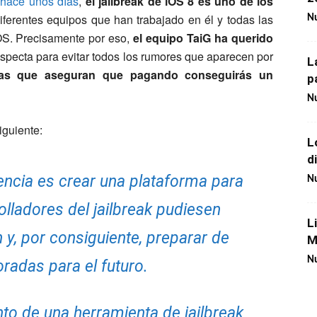
 hace unos días
,
el jailbreak de iOS 8 es uno de los
iferentes equipos que han trabajado en él y todas las
Nu
OS. Precisamente por eso,
el equipo TaiG ha querido
especta para evitar todos los rumores que aparecen por
L
afas que aseguran que pagando conseguirás un
p
Nu
iguiente:
L
d
rencia es crear una plataforma para
Nu
lladores del jailbreak pudiesen
L
 y, por consiguiente, preparar de
M
Nu
oradas para el futuro.
nto de una herramienta de jailbreak