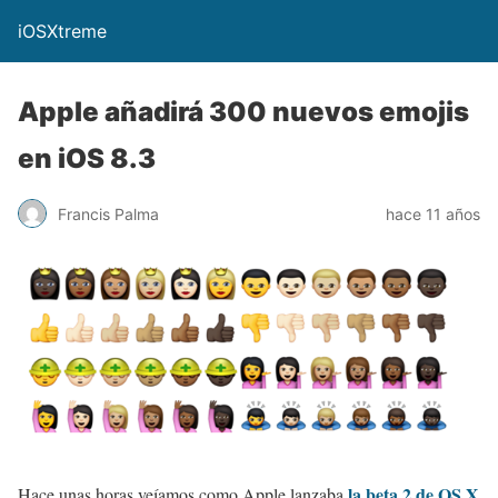
iOSXtreme
Apple añadirá 300 nuevos emojis
en iOS 8.3
Francis Palma
hace 11 años
la beta 2 de OS X
Hace unas horas veíamos como Apple lanzaba