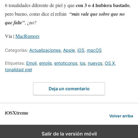
con 3 o 4 hubiera bastado
6 tonalidades diferente de piel y que
,
pero bueno, como dice el refrán
“más vale que sobre que no
que falte”
, ¿no?
Vía |
MacRumors
Categorías:
Actualizaciones
,
Apple
,
iOS
,
macOS
Etiquetas:
Emoji
,
emojis
,
emoticonos
,
ios
,
nuevos
,
OS X
,
tonalidad piel
Deja un comentario
iOSXtreme
Volver arriba
Salir de la versión móvil