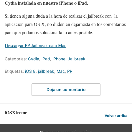
Cydia instalada en nuestro iPhone o iPad.
Si tienen alguna duda a la hora de realizar el jailbreak con la
aplicación para OS X, no duden en dejárnosla en los comentarios
para que podamos solucionarla lo antes posible.
Descargar PP Jailbreak para Mac
.
Categorías:
Cydia
,
iPad
,
iPhone
,
Jailbreak
Etiquetas:
iOS 8
,
jailbreak
,
Mac
,
PP
Deja un comentario
iOSXtreme
Volver arriba