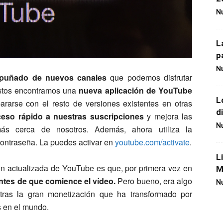
Nu
L
p
Nu
 puñado de nuevos canales
que podemos disfrutar
 estos encontramos una
nueva aplicación de YouTube
L
pararse con el resto de versiones existentes en otras
d
ceso rápido a nuestras suscripciones
y mejora las
Nu
ás cerca de nosotros. Además, ahora utiliza la
 contraseña. La puedes activar en
youtube.com/activate
.
L
ón actualizada de YouTube es que, por primera vez en
M
ntes de que comience el vídeo.
Pero bueno, era algo
Nu
tras la gran monetización que ha transformado por
s en el mundo.