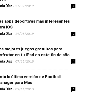
-
0
ria Díaz
27/09/2019
as apps deportivas más interesantes
ara iOS
-
0
ria Díaz
29/05/2019
os mejores juegos gratuitos para
isfrutar en tu iPad en este fin de año
-
0
ria Díaz
07/12/2018
ista la última versión de Football
anager para Mac
-
0
ria Díaz
09/11/2018