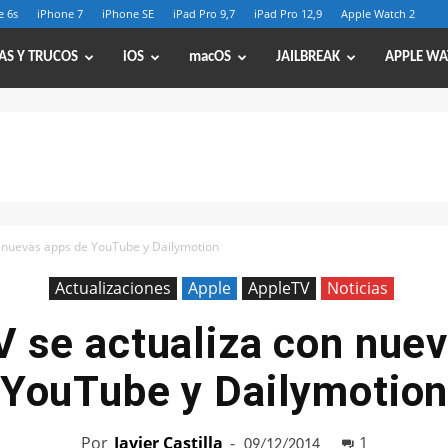
e 6s
iPhone 7
iPhone SE
iPad Pro 9,7
iPad Pro 12,9
Apple Watch 2
AS Y TRUCOS
iOS
macOS
JAILBREAK
APPLE WA
n nuevas apps de YouTube y Dailymotion
Actualizaciones
Apple
AppleTV
Noticias
V se actualiza con nue
YouTube y Dailymotio
Por
Javier Castilla
-
1
09/12/2014