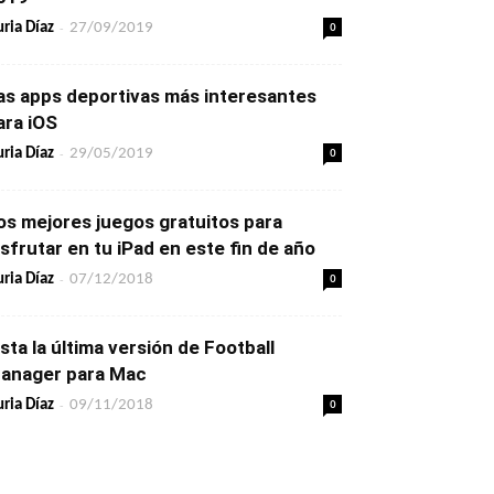
-
0
ria Díaz
27/09/2019
as apps deportivas más interesantes
ara iOS
-
0
ria Díaz
29/05/2019
os mejores juegos gratuitos para
isfrutar en tu iPad en este fin de año
-
0
ria Díaz
07/12/2018
ista la última versión de Football
anager para Mac
-
0
ria Díaz
09/11/2018