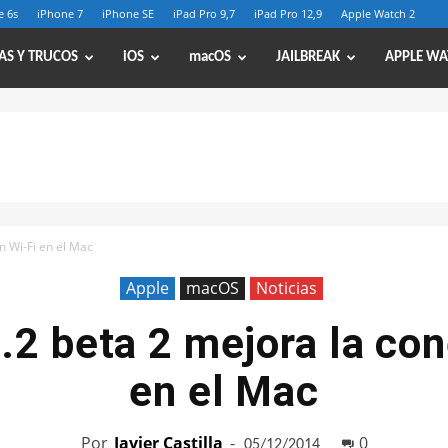
e 6s
iPhone 7
iPhone SE
iPad Pro 9,7
iPad Pro 12,9
Apple Watch 2
AS Y TRUCOS
iOS
macOS
JAILBREAK
APPLE WA
n Wi-Fi en el Mac
Apple
macOS
Noticias
.2 beta 2 mejora la con
en el Mac
Por
Javier Castilla
-
0
05/12/2014