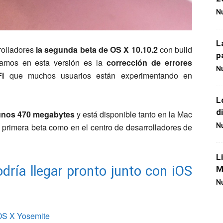
Nu
L
rolladores
la segunda beta de OS X 10.10.2
con build
p
ramos en esta versión es la
corrección de errores
Nu
i
que muchos usuarios están experimentando en
L
d
unos 470 megabytes
y está disponible tanto en la Mac
 primera beta como en el centro de desarrolladores de
Nu
L
dría llegar pronto junto con iOS
M
Nu